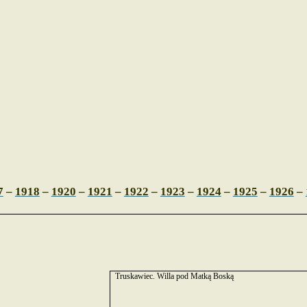
7
–
1918
–
1920
–
1921
–
1922
–
1923
–
1924
–
1925
–
1926
–
Truskawiec. Willa pod Matką Boską