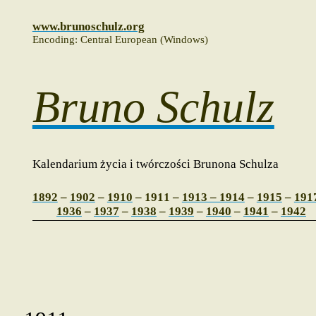
www.brunoschulz.org
Encoding: Central European (Windows)
Bruno Schulz
Kalendarium życia i twórczości Brunona Schulza
1892
–
1902
–
1910
– 1911 –
1913 – 1914
–
1915
–
191
1936
–
1937
–
1938
–
1939
–
1940
–
1941
–
1942