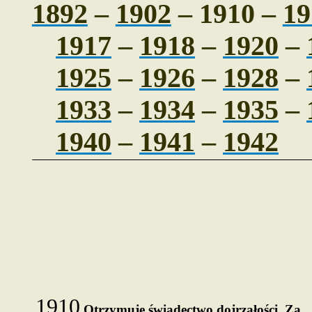
1892
–
1902
– 1910 –
19
1917
–
1918
–
1920
–
1925
–
1926
–
1928
–
1933
–
1934
–
1935
–
1940
–
1941
–
1942
1910
Otrzymuje świadectwo dojrzałości. Za