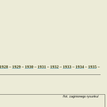
1928
–
1929
–
1930
–
1931
–
1932
–
1933
–
1934
–
1935
–
/fot. zaginionego rysunku/