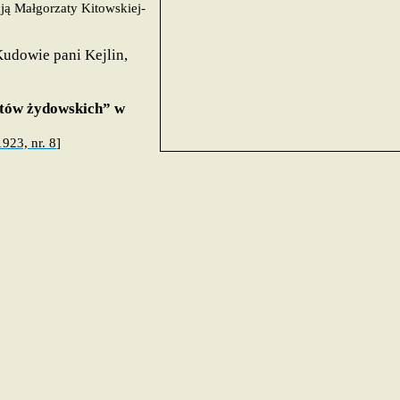
cją Małgorzaty Kitowskiej-
udowie pani Kejlin,
stów żydowskich” w
1923, nr. 8
]