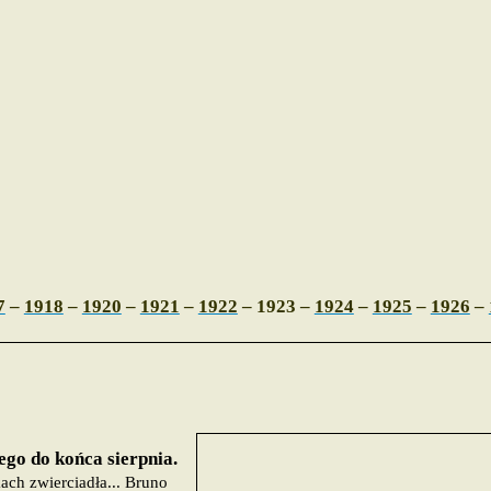
7
–
1918
–
1920
–
1921
–
1922
– 1923 –
1924
–
1925
–
1926
–
ego do końca sierpnia.
ch zwierciadła... Bruno