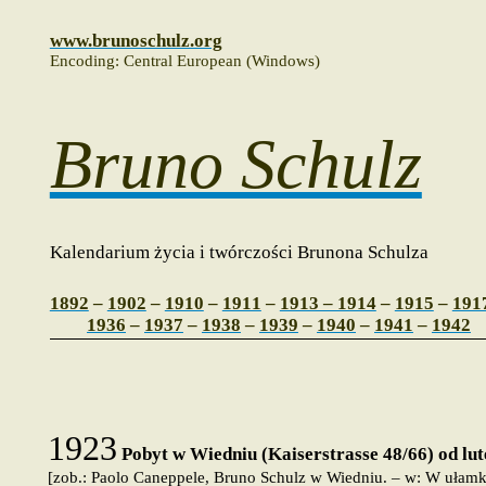
www.brunoschulz.org
Encoding: Central European (Windows)
Bruno Schulz
Kalendarium życia i twórczości Brunona Schulza
1892
–
1902
–
1910
–
1911
–
1913 – 1914
–
1915
–
191
1936
–
1937
–
1938
–
1939
–
1940
–
1941
–
1942
1923
Pobyt w Wiedniu (Kaiserstrasse 48/66) od lut
[zob.: Paolo Caneppele,
Bruno Schulz w Wiedniu
. – w:
W ułamka