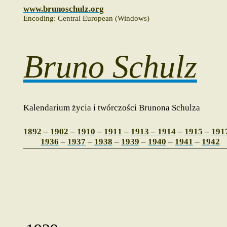
www.brunoschulz.org
Encoding: Central European (Windows)
Bruno Schulz
Kalendarium życia i twórczości Brunona Schulza
1892
–
1902
–
1910
–
1911
–
1913 – 1914
–
1915
–
191
1936
–
1937
–
1938
–
1939
–
1940
–
1941
–
1942