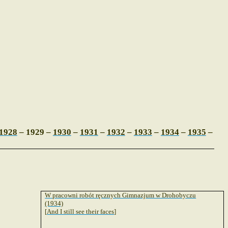
1928
– 1929 –
1930
–
1931
–
1932
–
1933
–
1934
–
1935
–
W pracowni robót ręcznych Gimnazjum w Drohobyczu
(1934)
[
And I still see their faces
]