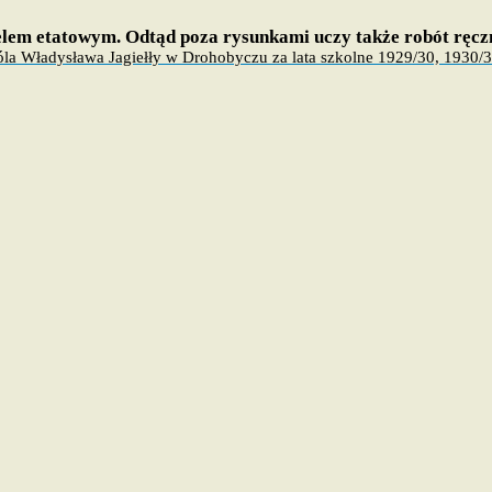
elem etatowym. Odtąd poza rysunkami uczy także robót ręcz
a Władysława Jagiełły w Drohobyczu za lata szkolne 1929/30, 1930/3