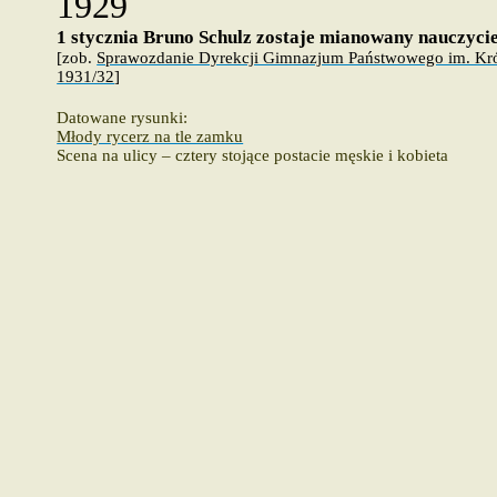
1929
1 stycznia Bruno Schulz zostaje mianowany nauczyci
[
zob
.
Sprawozdanie Dyrekcji Gimnazjum Państwowego im. Król
1931/32
]
Datowane rysunki:
Młody rycerz na tle zamku
Scena na ulicy – cztery stojące postacie męskie i kobieta