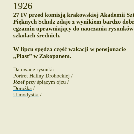
1926
27 IV przed komisją krakowskiej Akademii Sz
Pięknych Schulz zdaje z wynikiem bardzo do
egzamin uprawniający do nauczania rysunków
szkołach średnich.
W lipcu spędza część wakacji w pensjonacie
„Piast” w Zakopanem.
Datowane rysunki:
Portret Haliny Drohockiej /
Józef przy śpiącym ojcu
/
Dorożka
/
U modystki
/