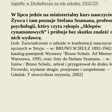
Jagiełły w Drohobyczu za rok szkolny 1932/33
]
W lipcu jedzie na ministerialny kurs nauczycie
Żywca i tam poznaje Stefana Szumana, profes
psychologii, który czyta rękopis „Sklepów
cynamonowych” i próbuje bez skutku znaleźć 
nich wydawcę.
[zob. Zaświadczenie o udziale w konferencji nauczyciel
ręcznych w Stryju. – w:
BRUNO SCHULZ 1892-1942
katalog-pamiętnik Wystawy "Bruno Schulz. Ad Memor
Warszawa, 1995; oraz: listy do Stefana Szumana. – w:
listów / Bruno Schulz, zebrał i przygotował do druku J
Ficowski, wydanie drugie, przejrzane i uzupełnione. –
Gdańsk: T slowo/obraz terytoria, 2002]