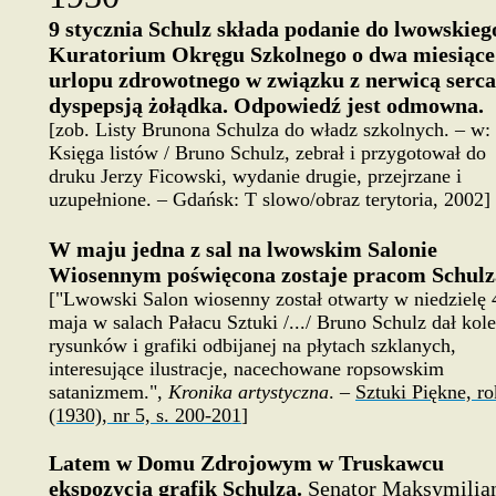
9 stycznia Schulz składa podanie do lwowskieg
Kuratorium Okręgu Szkolnego o dwa miesiące
urlopu zdrowotnego w związku z nerwicą serca
dyspepsją żołądka. Odpowiedź jest odmowna.
[zob. Listy Brunona Schulza do władz szkolnych. – w:
Księga listów / Bruno Schulz, zebrał i przygotował do
druku Jerzy Ficowski, wydanie drugie, przejrzane i
uzupełnione. – Gdańsk: T slowo/obraz terytoria, 2002]
W maju jedna z sal na lwowskim Salonie
Wiosennym poświęcona zostaje pracom Schulz
["Lwowski Salon wiosenny został otwarty w niedzielę 
maja w salach Pałacu Sztuki /.../ Bruno Schulz dał kol
rysunków i grafiki odbijanej na płytach szklanych,
interesujące ilustracje, nacechowane ropsowskim
satanizmem.",
Kronika artystyczna
. –
Sztuki Piękne, ro
(1930), nr 5, s. 200-201
]
Latem w Domu Zdrojowym w Truskawcu
ekspozycja grafik Schulza.
Senator Maksymilia