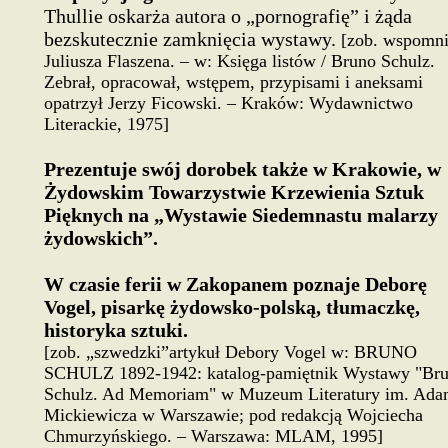
Thullie oskarża autora o „pornografię” i żąda
bezskutecznie zamknięcia wystawy.
[zob. wspomni
Juliusza Flaszena. – w:
Księga listów
/ Bruno Schulz.
Z
ebrał, opracował, wstępem
, przypisami i aneksami
opatrzył Jerzy Ficowski
. – Kraków: Wydawnictwo
Literackie, 1975]
Prezentuje swój dorobek także w Krakowie, w
Żydowskim Towarzystwie Krzewienia Sztuk
Pięknych na „Wystawie Siedemnastu malarzy
żydowskich”.
W czasie ferii w Zakopanem poznaje Deborę
Vogel, pisarkę żydowsko-polską, tłumaczkę,
historyka sztuki.
[zob. „szwedzki”artykuł Debory Vogel w:
BRUNO
SCHULZ 1892-1942
: katalog-pamiętnik Wystawy "Br
Schulz. Ad Memoriam" w Muzeum Literatury im. Ad
Mickiewicza w Warszawie; pod redakcją Wojciecha
Chmurzyńskiego. – Warszawa: MLAM, 1995]