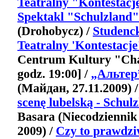
Teatralny "Kontestacj
Spektakl
"
Schulzland
"
(
Drohobycz
) /
Studenc
Teatralny
'
Kontestacje
Centrum Kultury "Chat
godz. 19:00] /
„Альтер
(Майдан, 27.11.2009) 
scen
ę
lubelsk
ą -
Schulz
Basara
(
Niecodziennik
2009) /
Czy to prawdzi