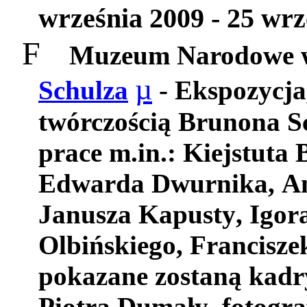
września 2009 -
25 wrz
F
Muzeum Narodowe w
µ
Schulza
-
Ekspozycja
tw
ó
rczo
ś
ci
ą
Brunona
S
prace
m
.
in
.:
Kiejstuta
Edwarda
Dwurnika
,
A
Janusza
Kapusty
,
Igor
Olbi
ń
skiego
,
Francisze
pokazane
zostan
ą
kadr
Piotra
Duma
ł
y
,
fotogra