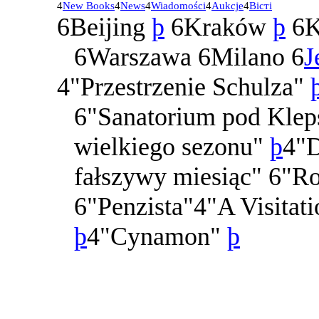
4
New Books
4
News
4
Wiadomości
4
Aukcje
4
В
i
ст
i
6
Beijing
þ
6
Kraków
þ
6
K
6
Warszawa
6
Milano
6
J
4
"Przestrzenie Schulza"
6
"Sanatorium pod Kle
wielkiego sezonu"
þ
4
"
fałszywy miesiąc"
6
"Ro
6
"Penzista"
4
"A Visitat
þ
4
"Cynamon"
þ