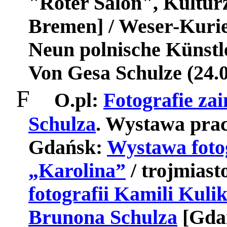
"Roter Salon", Kultur
Bremen] / Weser-Kuri
Neun polnische Künstle
Von Gesa Schulze (24.
F
O.pl:
Fotografie za
Schulza
. Wystawa prac
Gdańsk:
Wystawa fotog
„Karolina”
/ trojmiast
fotografii Kamili Kuli
Brunona Schulza
[Gdań