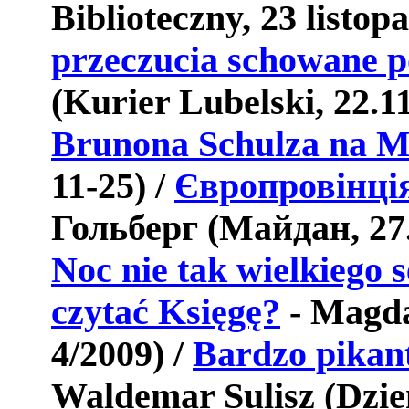
Biblioteczny, 23 listop
przeczucia schowane p
(Kurier Lubelski, 22.1
Brunona Schulza na 
11-25) /
Європровінці
Гольберг (Майдан,
27
Noc nie tak wielkiego 
czytać Księgę?
- Magda
4/2009) /
Bardzo pikan
Waldemar Sulisz
(Dzie