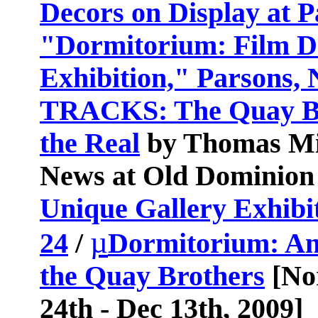
Decors on Display at 
"Dormitorium: Film De
Exhibition," Parsons,
TRACKS: The Quay Bro
the Real
by Thomas Mic
News at
Old
Dominion
Unique Gallery Exhibi
µ
24
/
Dormitorium: An 
the Quay Brothers
[
No
24th - Dec 13th, 2009]