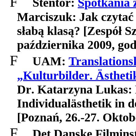
F
Stentor:
Spotkania 
Marciszuk: Jak czytać
słabą klasą? [Zespół S
października 2009, god
F
UAM
:
Translations
„
Kulturbilder
. Ä
stheti
Dr
.
Katarzyna
Lukas
:
Individual
ä
sthetik
in
d
[
Pozna
ń, 26.-27.
Oktob
F
Det Danske Filminst