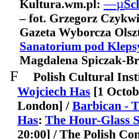
µ
—
Kultura.wm.pl:
Sc
– fot. Grzegorz Czykw
Gazeta Wyborcza Olsz
Sanatorium pod Kleps
Magdalena Spiczak-Brz
F
Polish Cultural Inst
Wojciech Has
[
1 Octob
London
] /
Barbican - T
Has
:
The Hour-Glass 
20:00] / The Polish Co