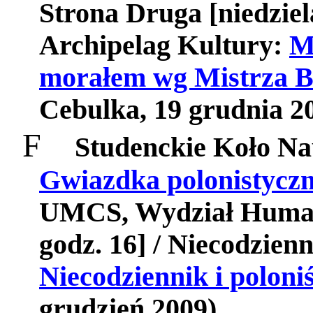
Strona Druga [niedziel
Archipelag Kultury:
M
morałem wg Mistrza B
Cebulka, 19 grudnia 20
F
Studenckie Koło N
Gwiazdka polonistycz
UMCS, Wydział Humani
godz. 16] /
Niecodzienn
Niecodziennik i poloniś
grudzień 2009)