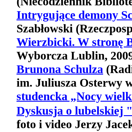
(Niecodziennik Bibliote
Intrygujące demony S
Szabłowski (Rzeczposp
Wierzbicki. W stronę 
Wyborcza Lublin, 2009
Brunona Schulza
(Radi
im. Juliusza Osterwy w
studencka „Nocy wielk
Dyskusja o lubelskiej
foto i video Jerzy Jac