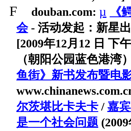
F
µ
douban.com:
《
会
-
活
动发起
：新星
[2009
年
12
月
12
日
下
（朝阳公园
蓝色港湾
鱼街》新书发布暨电
www.chinanews.com.c
尔茨堪比卡夫卡
/
嘉
宾
是一个社会问题
(2009