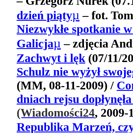
– Grzegorz Nurek (07.
µ
dzień piąty
– fot. Tom
Niezwykłe spotkanie
µ
Galicja
– zdjęcia Andr
Zachwyt i lęk
(07/11/20
Schulz nie wyżył swoje
(MM, 08-11-2009) /
Con
dniach rejsu dopłynęł
(Wiadomości24
, 2009-
Republika Marzeń, czy