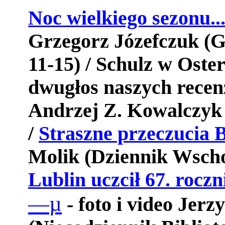
Noc wielkiego sezonu..
Grzegorz Józefczuk (G
11-15) / Schulz w Oste
dwugłos naszych rece
Andrzej Z. Kowalczyk 
/
Straszne przeczucia 
Molik
(Dziennik Wschod
Lublin uczcił 67. rocz
µ
—
- foto i video Jerz