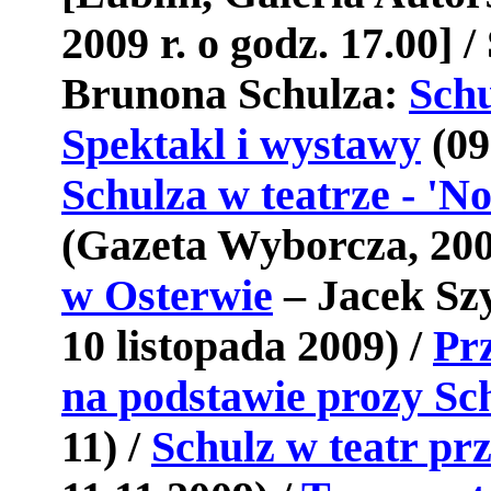
2009 r. o godz. 17.00] /
Brunona Schulza:
Schu
Spektakl i wystawy
(09
Schulza w teatrze - 'N
(Gazeta Wyborcza, 20
w Osterwie
– Jacek Sz
10 listopada 2009)
/
Pr
na podstawie prozy Sc
11) /
Schulz w teatr pr