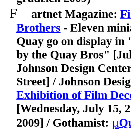
F
artnet Magazine
:
F
Brothers
- Eleven minia
Quay go on display in
by the Quay Bros" [July
Johnson Design Center
Street] / Johnson Desi
Exhibition of Film Dec
[Wednesday, July 15, 2
µ
2009] / Gothamist:
Qu