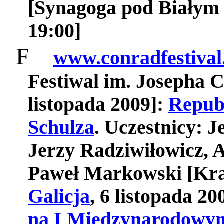
[Synagoga pod Białym B
19:00]
F
www.conradfestival
Festiwal im. Josepha 
listopada 2009]:
Repub
Schulza
. Uczestnicy: J
Jerzy Radziwiłowicz, 
Paweł Markowski [Kr
Galicja
, 6 listopada 20
na I Międzynarodowym 