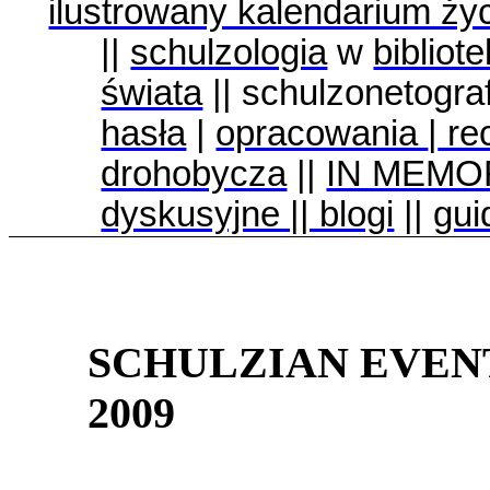
ilustrowany kalendarium ży
||
schulzologia
w
bibliot
świata
|| schulzonetogra
hasła
|
opracowania
|
re
drohobycza
||
IN MEMO
dyskusyjne || blogi
||
gui
SCHULZIAN EVEN
2009