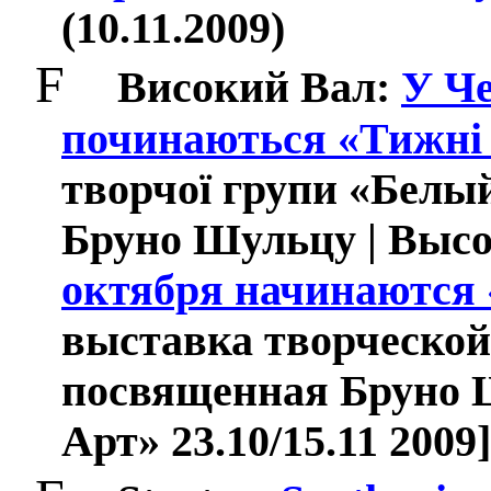
(10.11.2009)
F
Високий Вал
:
У Че
починаються «Тижні 
творчої групи «Белы
Бруно Шульцу | Выс
октября начинаются
выставка творческой
посвященная Бруно Ш
Арт» 23.10/15.11 2009]