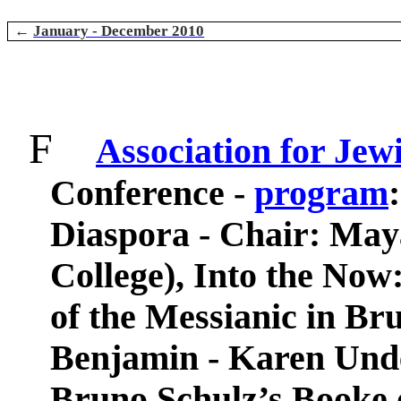
←
January - December 2010
F
Association for Jew
Conference -
program
Diaspora - Chair: May
College), Into the Now
of the Messianic in Br
Benjamin - Karen Under
Bruno Schulz’s Booke o