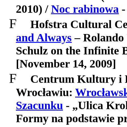
2010) /
Noc rabinowa
-
F
Hofstra Cultural C
and Always
– Rolando 
Schulz on the Infinite
[
November 14, 2009
]
F
Centrum Kultury i 
Wrocławiu
:
Wrocławsk
Szacunku
- „Ulica Kro
Formy na podstawie p