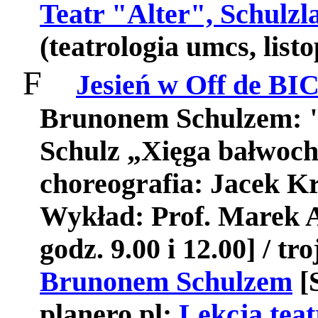
Teatr "Alter", Schulzl
(teatrologia umcs, list
F
Jesień w Off de BI
Brunonem Schulzem: 
Schulz „Xięga bałwoch
choreografia: Jacek 
Wykład: Prof. Marek A
godz. 9.00 i 12.00] / tr
Brunonem Schulzem
[S
planero.pl:
Lekcja tea