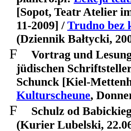
[Sopot, Teatr Atelier i
11-2009] /
Trudno bez 
(Dziennik Bałtycki, 20
F
Vortrag und Lesung
jüdischen Schriftstell
Schunck
[
Kiel-Metten
Kulturscheune
, Donne
F
Schulz od Babickie
(Kurier Lubelski, 22.06