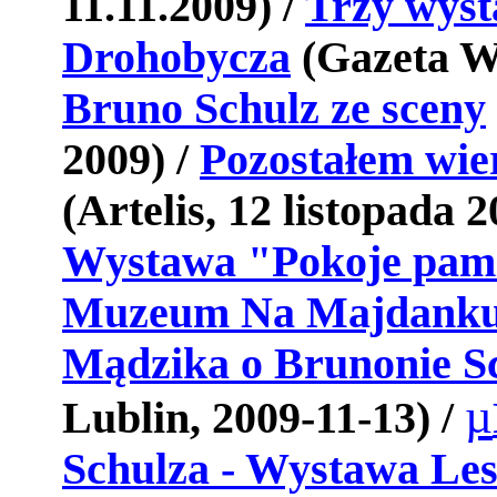
11.11.2009) /
Trzy wyst
Drohobycza
(Gazeta Wy
Bruno Schulz ze sceny
2009) /
Pozostałem wie
(Artelis, 12 listopada
Wystawa "Pokoje pami
Muzeum Na Majdank
Mądzika o Brunonie S
µ
Lublin, 2009-11-13) /
Schulza - Wystawa Le