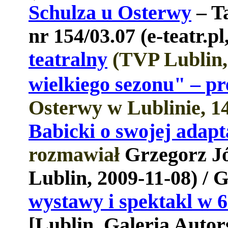
Schulza u Osterwy
– T
nr 154/03.07 (e-teatr.pl
teatralny
(TVP Lublin, 
wielkiego sezonu" – p
Osterwy w Lublinie, 14
Babicki o swojej adapt
rozmawiał
Grzegorz J
Lublin, 2009-11-08) /
G
wystawy i spektakl w 6
[Lublin, Galeria Autor