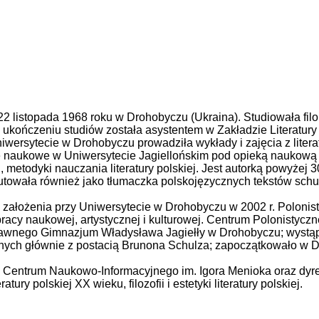
22 listopada 1968 roku w Drohobyczu (Ukraina). Studiowała fi
kończeniu studiów została asystentem w Zakładzie Literatury 
rsytecie w Drohobyczu prowadziła wykłady i zajęcia z literaturo
aże naukowe w Uniwersytecie Jagiellońskim pod opieką naukową
ku, metodyki nauczania literatury polskiej. Jest autorką powyżej
towała również jako tłumaczka polskojęzycznych tekstów schul
ką założenia przy Uniwersytecie w Drohobyczu w 2002 r. Polon
racy naukowej, artystycznej i kulturowej. Centrum Polonistyczn
awnego Gimnazjum Władysława Jagiełły w Drohobyczu; wystąpi
nych głównie z postacią Brunona Schulza; zapoczątkowało w
o Centrum Naukowo-Informacyjnego im. Igora Menioka oraz dy
ratury polskiej XX wieku, filozofii i estetyki literatury polskiej.