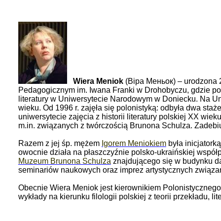
Wiera Meniok
(
Віра Меньок
) – urodzona 
Pedagogicznym im. Iwana Franki w Drohobyczu, gdzie po u
literatury w Uniwersytecie Narodowym w Doniecku. Na Uniwe
wieku. Od 1996 r. zajęła się polonistyką: odbyła dwa st
uniwersytecie zajęcia z historii literatury polskiej XX wie
m.in. związanych z twórczością Brunona Schulza. Zadebiu
Razem z jej śp. mężem
Igorem Meniokiem
była inicjator
owocnie działa na płaszczyźnie polsko-ukraińskiej współp
Muzeum Brunona Schulza
znajdującego się w budynku d
seminariów naukowych oraz imprez artystycznych związa
Obecnie Wiera Meniok jest kierownikiem Polonistyczneg
wykłady na kierunku filologii polskiej z teorii przekładu, lite