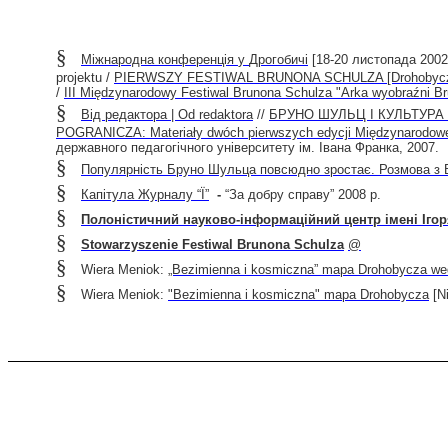
§
Міжнародна
конференція
у
Дрогобичі
[18-20
листопада
200
projektu /
PIERWSZY FESTIWAL BRUNONA SCHULZA [Drohobycz, 12
/
III Międzynarodowy Festiwal Brunona Schulza "Arka wyobraźni B
§
Від редактора |
Od
redaktora
//
БРУНО ШУЛЬЦ І КУЛЬТУРА ПО
POGRANICZA
:
Materia
ł
y
dw
ó
ch
pierwszych
edycji
Mi
ę
dzynarodow
державного педагогічного університету ім. Івана Франка, 2007.
§
Популярність Бруно Шульца повсюдно зростає. Розмова з 
§
Капітула Журналу “Ї”
-
“За добру справу”
2008
р.
§
Полоністичний науково-інформаційний центр імені Іго
§
Stowarzyszenie Festiwal Brunona Schulza
@
§
Wiera Meniok:
„Bezimienna i kosmiczna” mapa Drohobycza wed
§
Wiera Meniok:
"Bezimienna i kosmiczna" mapa Drohobycza
[Ni