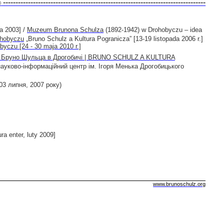
---------------------------------------------------------------------------------
©
a 2003] /
Muzeum Brunona Schulza
(1892-1942) w Drohobyczu – idea
ohobyczu
„Bruno Schulz a Kultura Pogranicza” [13-19 listopada 2006 r.]
yczu [24 - 30 maja 2010 r.]
руно Шульца в Дрогобичі |
BRUNO
SCHULZ
A
KULTURA
науково-інформаційний центр ім. Ігоря Менька Дрогобицького
03 липня, 2007 року)
ura enter, luty 2009]
www.brunoschulz.org