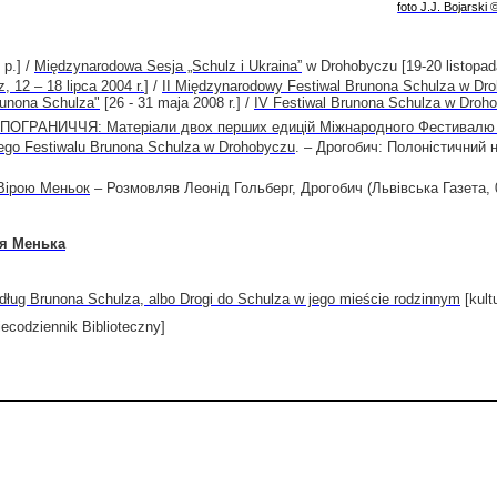
foto J.J. Bojarski 
2
р
.] /
Międzynarodowa Sesja „Schulz i Ukraina”
w Drohobyczu [19-20 listopad
 – 18 lipca 2004 r.
] /
II Międzynarodowy Festiwal Brunona Schulza w Dr
runona Schulza"
[26 - 31 maja 2008 r.] /
IV Festiwal Brunona Schulza w Drohob
ГРАНИЧЧЯ: Матеріали двох перших едицій Міжнародного Фестивалю Б
ego
Festiwalu
Brunona
Schulza
w
Drohobyczu
. – Дрогобич: Полоністичний 
Вірою Меньок
– Розмовляв Леонід Гольберг, Дрогобич (Львівська Газета, 
ря Менька
ług Brunona Schulza, albo Drogi do Schulza w jego mieście rodzinnym
[kult
ecodziennik Biblioteczny]