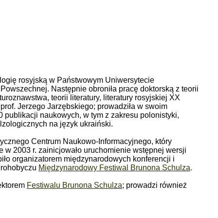
lologię rosyjską w Państwowym Uniwersytecie
Powszechnej. Następnie obroniła pracę doktorską z teorii
znawstwa, teorii literatury, literatury rosyjskiej XX
 prof. Jerzego Jarzębskiego; prowadziła w swoim
 30 publikacji naukowych, w tym z zakresu polonistyki,
zologicznych na język ukraiński.
istycznego Centrum Naukowo-Informacyjnego, który
e w 2003 r. zainicjowało uruchomienie wstępnej wersji
ło organizatorem międzynarodowych konferencji i
 Drohobyczu
Międzynarodowy Festiwal Brunona Schulza
.
rektorem
Festiwalu Brunona Schulza
; prowadzi również