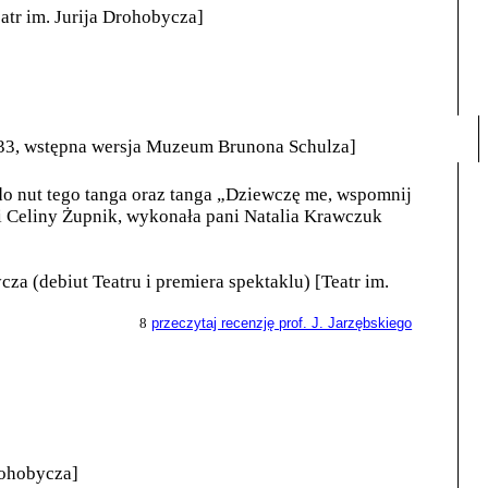
atr im. Jurija Drohobycza]
33, wstępna wersja Muzeum Brunona Schulza]
 do nut tego tanga oraz tanga „Dziewczę me, wspomnij
i Celiny Żupnik, wykonała pani Natalia Krawczuk
za (debiut Teatru i premiera spektaklu) [Teatr im.
8
przeczytaj recenzję prof. J. Jarzębskiego
rohobycza]