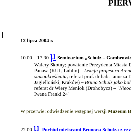
PIER
12 lipca 2004 r.
µ
10.00 – 17.30
Seminarium „Schulz – Gombrowi
Walery Skotny; powitanie Prezydenta Miasta 
Panasa (KUL, Lublin) –
Lekcja profesora Aren
samookreślenia
; referat prof. dr hab. Janusz
Jagielloński, Kraków) –
Bruno Schulz jako boh
referat dr Wiery Meniok (Drohobycz) –
"Nieoc
Iwana Franki 24]
W przerwie: odwiedzenie wstępnej wersji
Muzeum Br
µ
22.00
Pochód miejscami Brunona Schulza z cz