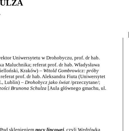
HULZA
.
rektor Uniwersytetu w Drohobyczu, prof. dr hab.
a Maluchnika; referat
prof. dr hab. Władysława
gielloński, Kraków) –
Witold Gombrowicz: próby
 referat prof. dr hab. Aleksandra Fiuta (Uniwersytet
L, Lublin) –
Drohobycz jako świat
/przeczytane/;
czości Brunona Schulza
[Aula głównego gmachu, ul.
Pod sklepieniem
nocy lipcowej
, czyli Wędrówka