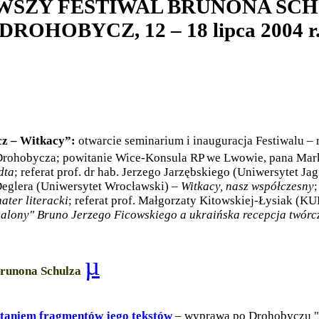
WSZY FESTIWAL BRUNONA SC
DROHOBYCZ, 12 – 18 lipca 2004 r
cz – Witkacy”:
otwarcie seminarium i inauguracja Festiwalu – 
Drohobycza; powitanie Wice-Konsula RP we Lwowie, pana Mark
dta
; referat prof. dr hab. Jerzego Jarzębskiego (Uniwersytet Ja
a Deglera (Uniwersytet Wrocławski) –
Witkacy, nasz współczesny
;
ater literacki
; referat prof. Małgorzaty Kitowskiej-Łysiak (KU
alony" Bruno Jerzego Ficowskiego
a ukraińska recepcja twór
µ
unona Schulza
ytaniem fragmentów jego tekstów
– wyprawa po Drohobyczu "