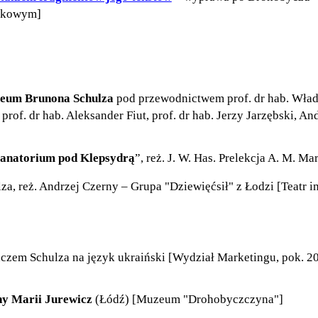
ynkowym]
eum Brunona Schulza
pod przewodnictwem prof. dr hab. Wład
: prof. dr hab. Aleksander Fiut, prof. dr hab. Jerzy Jarzębski,
anatorium pod Klepsydrą
”, reż. J. W. Has. Prelekcja A. M. 
a, reż. Andrzej Czerny – Grupa "Dziewięćsił" z Łodzi [Teatr i
czem Schulza na język ukraiński [Wydział Marketingu, pok. 2
y Marii Jurewicz
(Łódź) [Muzeum "Drohobyczczyna"]