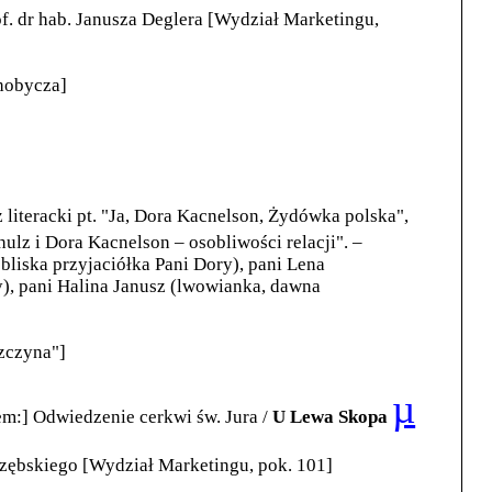
rof. dr hab. Janusza Deglera [Wydział Marketingu,
ohobycza]
literacki pt. "Ja, Dora Kacnelson, Żydówka polska",
ulz i Dora Kacnelson – osobliwości relacji". –
iska przyjaciółka Pani Dory), pani Lena
), pani Halina Janusz (lwowianka, dawna
zczyna"]
µ
m:] Odwiedzenie cerkwi św. Jura /
U Lewa Skopa
arzębskiego [Wydział Marketingu, pok. 101]