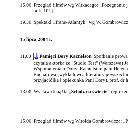
15.00
Przegląd filmów wg Witkacego: „Pożegnanie jesi
pok. 101]
19.30
Spektakl „Trans-Atlantyk” wg W. Gombrowicza,
15 lipca 2004 r.
µ
11.00
Pamięci Dory Kacnelson
. Spotkanie prowa
czytała aktorka ze "Studio Test" (Warszawa) J
Wspomnienia o Dorze Kacnelson: pani Helena 
Bucharowa (wykładowca literatury powszechne
przyjaciółka i opiekunka Pani Dory), prof. dr h
13.00
Wystawa książki „
Schulz na świecie
” repreze
15.00
Przegląd filmów wg Witolda Gombrowicza: „Porn