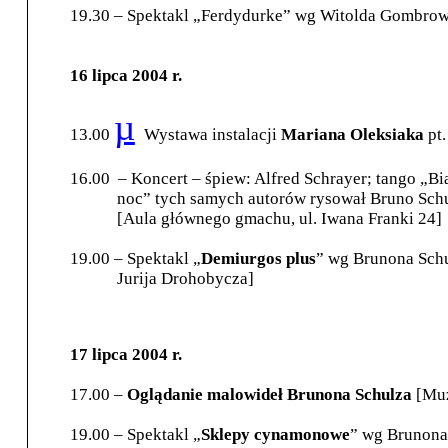
19.30 – Spektakl „Ferdydurke” wg Witolda Gombrowic
16 lipca 2004 r.
µ
13.00
Wystawa instalacji
Mariana Oleksiaka
pt.
16.00
– Koncert
–
śpiew: Alfred Schrayer; tango „Bi
noc” tych samych autorów rysował Bruno Schu
[Aula głównego gmachu, ul. Iwana Franki 24]
19.00 – Spektakl „
Demiurgos plus
” wg Brunona Schu
Jurija Drohobycza]
17 lipca 2004 r.
17.00 –
Oglądanie malowideł Brunona Schulza
[Muz
19.00 – Spektakl „
Sklepy cynamonowe
” wg Brunona 