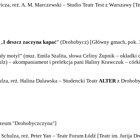
za, reż. A. M. Marczewski – Studio Teatr Test z Warszawy [Te
 „
I deszcz zaczyna kapać
” (Drohobycz) [Główny gmach, pok. 
ały motyl” (muz. Emila Szalita, słowa Celiny Żupnik – okładki
lz) – akompaniament i prelekcja pani Haliny Krawczuk – córk
lza, reż. Halina Dalawska – Studencki Teatr
ALTER
z Drohobyc
eum "Drohobyczczyna"]
Schulza, reż. Peter Yan – Teatr Forum Łódź [Teatr im. Jurija D