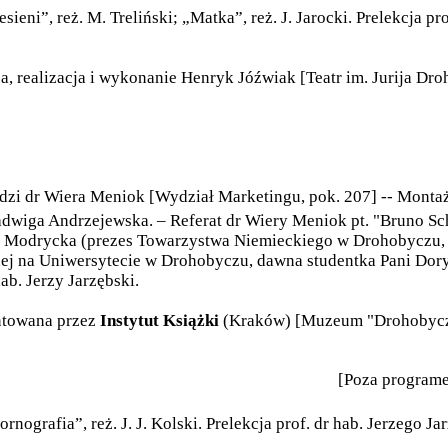
eni”, reż. M. Treliński; „Matka”, reż. J. Jarocki. Prelekcja p
 realizacja i wykonanie Henryk Jóźwiak [Teatr im. Jurija Dr
dzi dr Wiera Meniok [Wydział Marketingu, pok. 207] -- Montaż 
adwiga Andrzejewska. – Referat dr Wiery Meniok pt. "Bruno Sch
Modrycka (prezes Towarzystwa Niemieckiego w Drohobyczu, bl
j na Uniwersytecie w Drohobyczu, dawna studentka Pani Dory
ab. Jerzy Jarzębski.
ntowana przez
Instytut Książki
(Kraków) [Muzeum "Drohobyc
[Poza programe
ografia”, reż. J. J. Kolski. Prelekcja prof. dr hab. Jerzego J