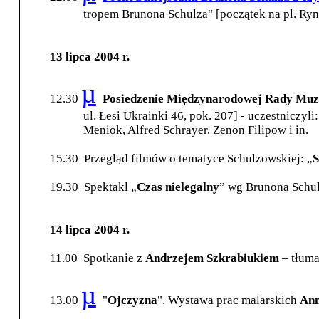
tropem Brunona Schulza" [początek na pl. R
13 lipca 2004 r.
µ
12.30
Posiedzenie Międzynarodowej Rady Muz
ul. Łesi Ukrainki 46, pok. 207] - uczestniczyli
Meniok, Alfred Schrayer, Zenon Filipow i in.
15.30
Przegląd filmów o tematyce Schulzowskiej: „
S
19.30
Spektakl „
Czas nielegalny
” wg Brunona Schulz
14 lipca 2004 r.
11.00
Spotkanie z
Andrzejem Szkrabiukiem
– tłuma
µ
13.00
"
Ojczyzna
". Wystawa prac malarskich
Ann