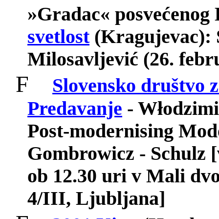
»Gradac« posvećenog 
svetlost
(Kragujevac): S
Milosavljević (26. febr
F
Slovensko društvo z
Predavanje
- Włodzimi
Post-modernising Mode
Gombrowicz - Schulz 
ob 12.30 uri v Mali d
4/III, Ljubljana]