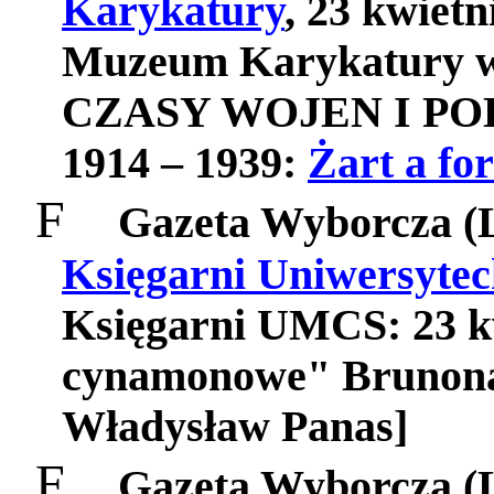
Karykatury
, 23 kwietn
Muzeum Karykatury w
CZASY WOJEN I POK
1914 – 1939:
Żart a fo
F
Gazeta Wyborcza (
Księgarni Uniwersytec
Księgarni UMCS: 23 k
cynamonowe" Brunona 
Władysław Panas]
F
Gazeta Wyborcza (