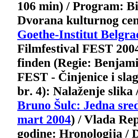
106
min
) /
Program
:
Bi
Dvorana
kulturnog
ce
Goethe
-
Institut
Belgra
Filmfestival
FEST
2004
finden
(
Regie
:
Benjam
FEST
- Č
injenice
i
slag
br
. 4):
Nala
ž
enje
slika
Bruno Šulc: Jedna sre
mart 2004
) / Vlada Re
godine: Hronologija / D