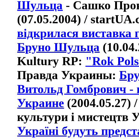
Шульца
- Сашко Про
(07.05.2004) /
startUA
.
відкрилася виставка 
Бруно Шульца
(
10.04.
Kultury RP:
"Rok Pols
Правда Украины:
Бр
Витольд Гомбрович - 
Украине
(2004.05.27) 
культури і мистецтв 
Україні будуть предс