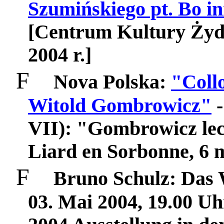
Szumińskiego pt. Bo in
[Centrum Kultury Żyd
2004 r.]
F
Nova
Polska
:
"
Coll
Witold
Gombrowicz
"
VII
): "
Gombrowicz
le
Liard
en
Sorbonne
, 6
F
Bruno Schulz: Das 
03. Mai 2004, 19.00 Uh