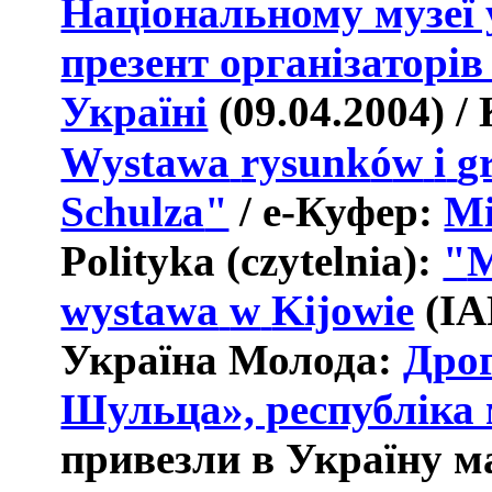
Національному музеї 
презент організаторі
Україні
(09.04.2004)
/
Wystawa
rysunk
ó
w
i
g
Schulza
"
/
е-Куфер:
Мі
Polityka
(
czytelnia
):
"
M
wystawa
w
Kijowie
(
IA
Україна Молода:
Дрог
Шульца», республіка 
привезли в Україну 