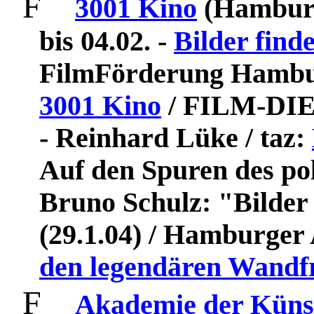
F
3001 Kino
(Hambur
bis 04.02.
-
Bilder find
FilmFörderung Hamb
3001 Kino
/
FILM-DI
- Reinhard Lüke / taz:
Auf den Spuren des po
Bruno Schulz: "Bilder
(29.1.04) /
Hamburger 
den legendären Wandf
F
Akademie der Küns