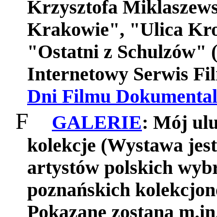
Krzysztofa Miklaszewsk
Krakowie", "Ulica Kro
"Ostatni z Schulzów" (
Internetowy Serwis F
Dni Filmu Dokumental
F
GALERIE
: Mój ul
kolekcje (Wystawa jest
artystów polskich wyb
poznańskich kolekcjon
Pokazane zostaną m.in.