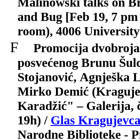
Malinowski talks on B
and
Bug
[Feb 19, 7 pm
room
), 4006
University
F
Promocija
dvobroja
posve
ć
enog
Brunu
Š
ul
Stojanović,
Agnje
š
ka
L
Mirko
Demi
ć (
Kraguje
Karadžić" – Galerija, 
19h) /
Glas Kragujevca 
Narodne Biblioteke - P