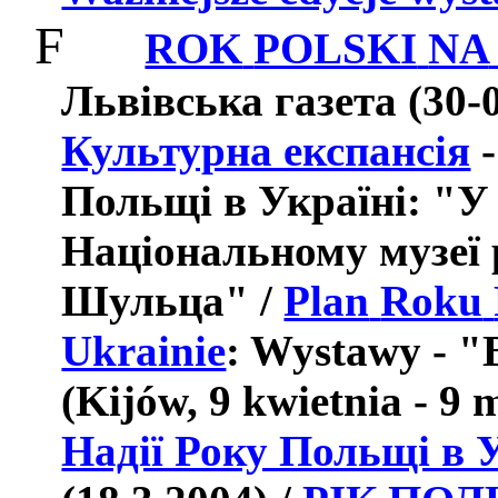
F
ROK
POLSKI
NA
Львівська газета (30-0
Культурна експансія
-
Польщі в Україні: "У
Національному музеї
Шульца" /
Plan
Roku
Ukrainie
: Wystawy - "
(Kijów, 9 kwietnia - 9 
Надії Року Польщі в 