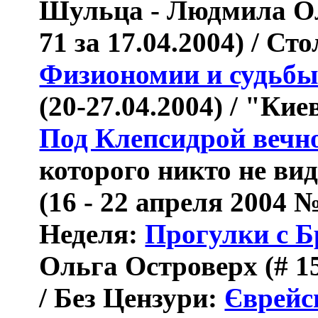
Шульца
-
Людмила О
71 за 17.04.2004
)
/
Сто
Физиономии и судьб
(
20-27.04.2004) /
"Кие
Под Клепсидрой вечн
которого никто не вид
(16 - 22 апреля 2004 
Неделя:
Прогулки с 
Ольга Островерх (# 15
/ Без Цензури:
Єврейс