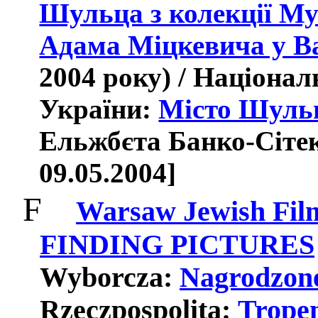
Шульца з колекції Му
Адама Міцкевича у В
2004 року) / Націона
України:
Місто Шуль
Ельжбєта Банко-Сітек 
09.05.2004]
F
Warsaw Jewish Film
FINDING
PICTURES
Wyborcza
:
Nagrodzon
Rzeczpospolita
:
Trope