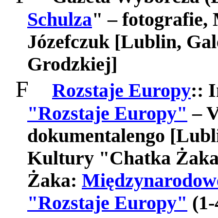
Schulza
" – fotografie
Józefczuk [Lublin, Ga
Grodzkiej]
F
Rozstaje Europy
:: 
"Rozstaje Europy"
– V
dokumentalengo [Lubl
Kultury "
Chatka Żak
Żaka
:
Międzynarodowe
"Rozstaje Europy"
(1-