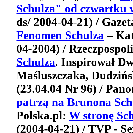
Schulza" od czwartku w
ds/ 2004-04-21) / Gaze
Fenomen Schulza
– Kat
04-2004) / Rzeczpospol
Schulza
.
Inspirował Dw
Maśluszczaka, Dudziń
(
23.04.04 Nr 96) /
Pano
patrzą na Brunona Sch
Polska.pl:
W stronę Sc
(2004-04-21) / TVP - S