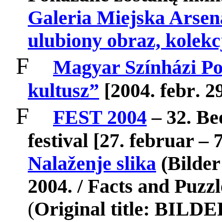
Galeria Miejska Arsen
ulubiony obraz, kolekc
F
Magyar Színházi Po
kultusz
”
[2004.
febr
. 2
F
FEST 2004
– 32.
Be
festival [27. februar – 
Nalaženje slika
(Bilder
2004. /
Facts
and
Puzzl
(
Original
title
:
BILDE