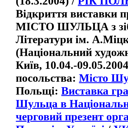
(18.3.2004) /
РІК ПОЛ
Відкриття виставки 
МІСТО ШУЛЬЦА
з з
Літератури ім. А.Міц
(Національний художн
Київ, 10.04.-09.05.200
посольства:
Місто Ш
Польщі:
Виставка гра
Шульца в Національно
черговий презент орга