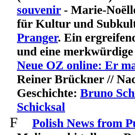
souvenir
- Marie-Noëll
für Kultur und Subkul
Pranger
. Ein ergreife
und eine merkwürdige 
Neue OZ online: Er ma
Reiner Brückner // Na
Geschichte:
Bruno Schu
Schicksal
F
Polish News from P