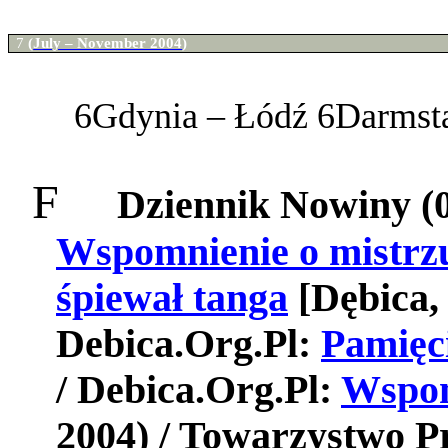
7
(
July – November 2004
)
6
Gdynia
–
Łódź
6
Darmst
F
Dziennik Nowiny
(
Wspomnienie o mistrz
śpiewał tanga
[Dębica,
Debica.Org.Pl:
Pamięc
/ Debica.Org.Pl:
Wspom
2004) / Towarzystwo Pr