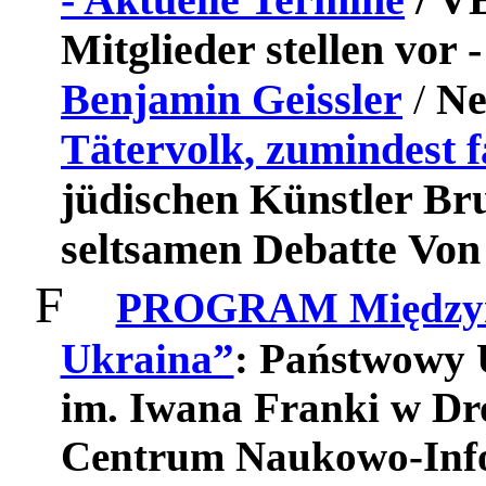
Mitglieder stellen vor 
Benjamin Geissler
/
Ne
Tätervolk, zumindest f
jüdischen Künstler Bru
seltsamen Debatte
Von
F
PROGRAM Międzyna
Ukraina”
:
Państwowy U
im. Iwana Franki w Dr
Centrum Naukowo-Inf