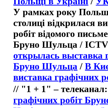
Польщі в Україні
/
У
У
рамках року
П
ол
ь
столиці відкрилася в
робіт
відомого письм
Б
руно
Ш
ульца
/
ICT
открылась выставка 
Бруно Шульца
/
В Киє
виставка графічних 
//
"1 + 1" – телеканал
:
графічних робіт Бру