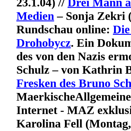
23.1.04) //
Drei Mann au
Medien
– Sonja Zekri (
Rundschau online
:
Die
Drohobycz
. Ein Dokum
des von den Nazis erm
Schulz – von Kathrin 
Fresken des Bruno Sch
MaerkischeAllgemeine
Internet - MAZ exklus
Karolina Fell (Montag,