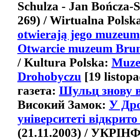
Schulza - Jan Bończa-S
269) / Wirtualna Polsk
otwierają jego muzeum
Otwarcie muzeum Brun
/ Kultura Polska:
Muze
Drohobyczu
[19 listop
газета:
Шульц
знову
Високий Замок:
У Др
університеті відкрит
(21.11.2003) /
УКРІН