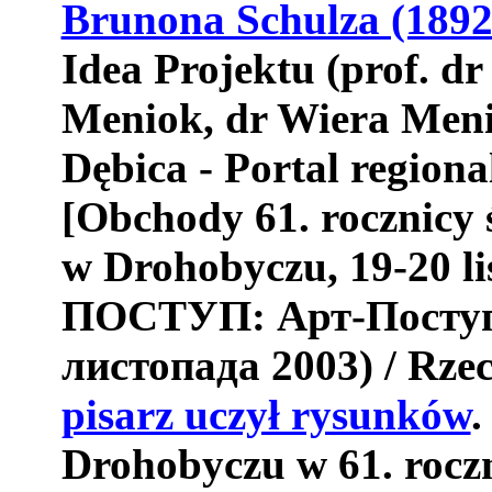
Brunona Schulza (189
Idea Projektu (prof. dr
Meniok, dr Wiera Meni
D
ę
bica - Portal regiona
[Obchody 61. rocznicy
w Drohobyczu, 19-20 li
ПОСТУП
: Арт-Посту
листопада 2003) /
Rzec
pisarz uczył rysunków
.
Drohobyczu w 61. rocz