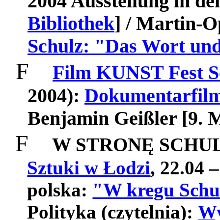
2004 Ausstellung in d
Bibliothek
] / Martin-O
Schulz: "Das Wort und
F
Film KUNST Fest S
2004):
Dokumentarfil
Benjamin Geißler
[9. 
F
W STRONĘ SCHU
Sztuki w Łodzi
, 22.04 
polska:
"W kregu Schu
Polityka
(
czytelnia
):
Wy