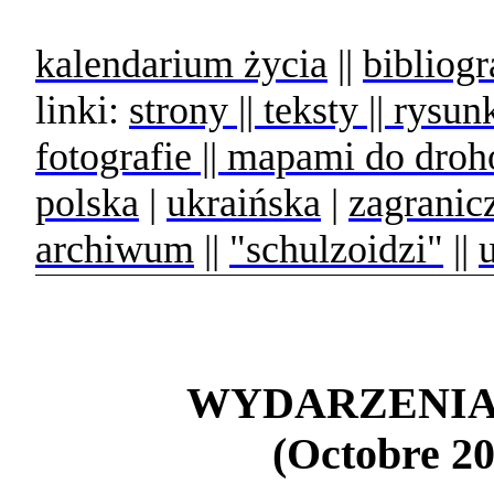
kalendarium życia
||
bibliogr
linki:
strony || teksty || rysun
fotografie || mapami do dro
polska
|
ukraińska
|
zagranic
archiwum
||
"schulzoidzi"
||
WYDARZENIA
(Octobre 20