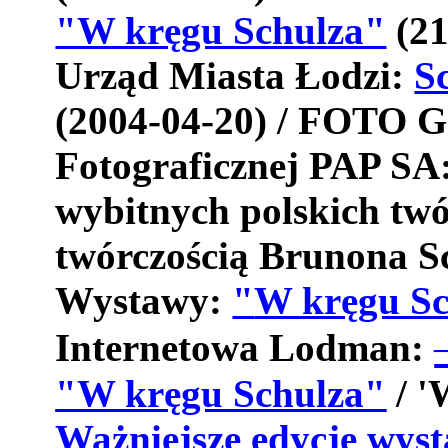
"W kręgu Schulza"
(21
Urząd Miasta Łodzi:
S
(2004-04-20) / FOTO Ga
Fotograficznej PAP SA
wybitnych polskich tw
twórczością Brunona Sc
Wystawy
:
"
W kręgu Sc
Internetowa Lodman:
"W kręgu Schulza"
/ '
Ważniejsze edycje wys