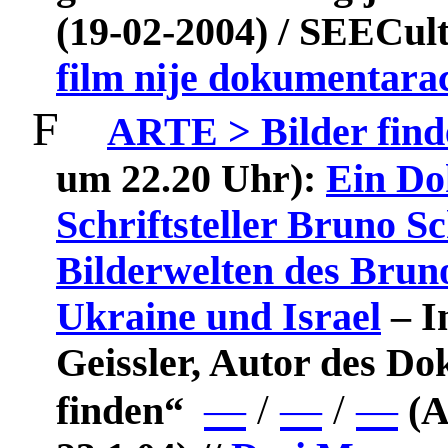
(19-02-2004) / SEECul
film nije dokumentara
F
ARTE > Bilder find
um 22.20 Uhr):
Ein Do
Schriftsteller Bruno S
Bilderwelten des Brun
Ukraine und Israel
– I
Geissler, Autor des D
—
/
—
/
—
finden“
(A