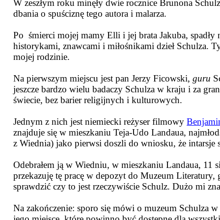
W zeszłym roku minęły dwie rocznice Brunona Schulza, j
dbania o spuściznę tego autora i malarza.
Po
śmierci mojej mamy Elli i jej brata Jakuba, spadł
historykami, znawcami i miłośnikami dzieł Schulza. T
mojej rodzinie.
Na pierwszym miejscu jest pan Jerzy Ficowski,
guru
Sc
jeszcze bardzo wielu badaczy Schulza w kraju i za gra
świecie, bez barier religijnych i kulturowych.
Jednym z nich jest niemiecki reżyser filmowy
Benjamin
znajduje się w mieszkaniu Teja-Udo Landaua, najmłod
z Wiednia) jako pierwsi doszli do wniosku, że intarsje
Odebrałem ją w Wiedniu, w mieszkaniu Landaua, 11 si
przekazuję tę pracę w depozyt do Muzeum Literatury, g
sprawdzić czy to jest rzeczywiście Schulz. Dużo mi zn
Na zakończenie: sporo się mówi o muzeum Schulza w k
jego miejsce, które powinno być dostępne dla wszystk