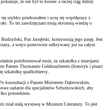
okazuje, że nie był to koniec a raczej ciąg dalszy
h się szybko przekonałem i uczę się współpracy z
dawało. To im zawdzięczam moją skromną wiedzę o
Budzyński, Pan Jarzębski, kontynuują jego pasję. Jest
omniany, a wręcz przeciwnie odkrywany już na całym
aśnie poinformował mnie, że szkatułka z intarsjami
ntem Panem Thomasem Geldmacherem (historyk i pisarz
tę szkatułkę spadkobiercy.
 Po konsultacji z Panem Ministrem Dąbrowskim,
 nowe zadanie dla specjalistów Schulzowskich, aby
 tylko potomkiem.
z miał stałą wystawę w Muzeum Literatury. To jest