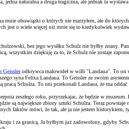
edna naturalna a druga tragiczna, ale jednak ta wystawa p
y na mnie obowiązki o których nie marzyłem, ale do któryc
ych jest o wiele więcej niż mnie się to kiedykolwiek wy
hulzowski, bez jego wysiłku Schulz nie byłby znany. Pan 
nicą, wszystkim dziękuję za to, że Schulz nie zostaje zap
 Geissler
odkrywca malowideł w willi "Landaua". To on wł
szego syna Felixa Landaua. To Geissler ze swoim asyste
 są pracą Schulza. To oni przekonali Landaua, że ma oddać 
erpnia zeszłego roku, przyrzekajac, że będzie w muzeum.
dzie są największe zbiory sztuki Schulza. Teraz powstaje
anych faktów mówi, że tak, ale ja nie jestem historykiem,
raju i za granicą. Ja byłbym już zadowolony, gdyby Schul
ich.