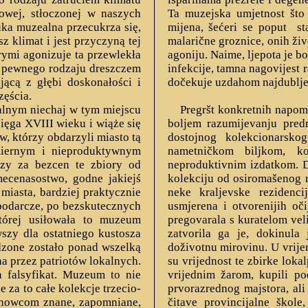
kowej, stłoczonej w naszych
Ta muzejska umjetnost što
uka muzealna przecukrza się,
mijena, šećeri se poput
st
z klimat i jest przyczyną tej
malarične groznice, onih živ
rymi agonizuje ta przewlekła
agoniju. Naime, ljepota je bo
st pewnego rodzaju dreszczem
infekcije, tamna nagovijest 
jącą z głębi doskonałości i
dočekuje uzdahom najdublje
zęścia.
lnym niechaj w tym miejscu
Pregršt konkretnih napo
ięga XVIII wieku i wiąże się
boljem razumijevanju predm
 którzy obdarzyli miasto tą
dostojnog kolekcionarsko
dmiernym i nieproduktywnym
nametničkom biljkom, ko
szy za bezcen te zbiory od
neproduktivnim izdatkom. D
ecenasostwo, godne jakiejś
kolekciju od osiromašenog 
miasta, bardziej praktycznie
neke kraljevske rezidenci
podarcze, po bezskutecznych
usmjerena i otvorenijih oč
której usiłowała to muzeum
pregovarala s kuratelom veli
szy dla ostatniego kustosza
zatvorila ga je, dokinula
dzone zostało ponad wszelką
doživotnu mirovinu. U vrije
a przez patriotów lokalnych.
su vrijednost te zbirke lokalp
 falsyfikat. Muzeum to nie
vrijednim žarom, kupili po
 za to całe kolekcje trzecio-
prvorazrednog majstora, ali 
achowcom znane, zapomniane,
čitave provincijalne škole