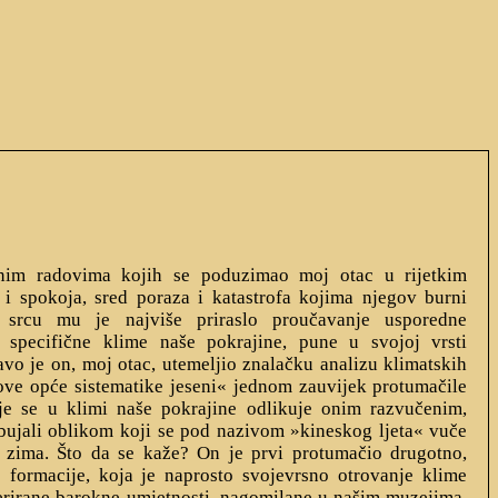
im radovima kojih se poduzimao moj otac u rijetkim
 i spokoja, sred poraza i katastrofa kojima njegov burni
 srcu mu je najviše priraslo proučavanje usporedne
k specifične klime naše pokrajine, pune u svojoj vrsti
avo je on, moj otac, utemeljio znalačku analizu klimatskih
ove opće sistematike jeseni« jednom zauvijek protumačile
je se u klimi naše pokrajine odlikuje onim razvučenim,
bujali oblikom koji se pod nazivom »kineskog ljeta« vuče
 zima. Što da se kaže? On je prvi protumačio drugotno,
e formacije, koja je naprosto svojevrsno otrovanje klime
erirane barokne umjetnosti, nagomilane u našim muzejima.