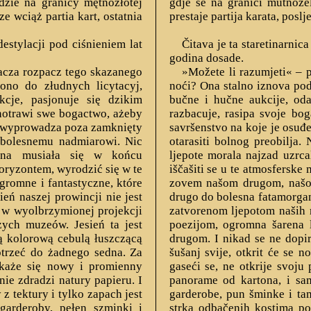
dzie na granicy mętnozłotej
gdje se na granici mutnozel
e wciąż partia kart, ostatnia
prestaje partija karata, poslj
estylacji pod ciśnieniem lat
Čitava je ta staretinarnic
godina dosade.
nacza rozpacz tego skazanego
»Možete li razumjeti« – p
ono do złudnych licytacyj,
noći? Ona stalno iznova podu
kcje, pasjonuje się dzikim
bučne i hučne aukcije, od
rnotrawi swe bogactwo, ażeby
razbacuje, rasipa svoje bog
ie wyprowadza poza zamknięty
savršenstvo na koje je osuđe
 bolesnemu nadmiarowi. Nic
otarasiti bolnog preobilja.
ękna musiała się w końcu
ljepote morala najzad uzrc
oryzontem, wyrodzić się w te
iščašiti se u te atmosferske
gromne i fantastyczne, które
zovem našom drugom, našom 
eń naszej prowincji nie jest
drugo do bolesna fatamorgan
w wyolbrzymionej projekcji
zatvorenom ljepotom naših m
ych muzeów. Jesień ta jest
poezijom, ogromna šarena l
 kolorową cebulą łuszczącą
drugom. I nikad se ne dopir
otrzeć do żadnego sedna. Za
šušanj svije, otkrit će se n
ukaże się nowy i promienny
gaseći se, ne otkrije svoju 
ie zdradzi natury papieru. I
panorame od kartona, i samo
 tektury i tylko zapach jest
garderobe, pun šminke i tam
garderoby, pełen szminki i
strka odbačenih kostima po