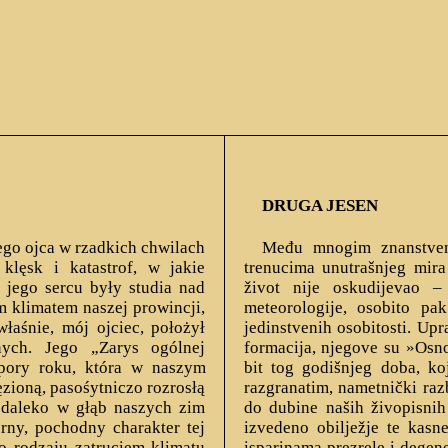
DRUGA JESEN
go ojca w rzadkich chwilach
Među mnogim znanstven
klęsk i katastrof, w jakie
trenucima unutrašnjeg mira
e jego sercu były studia nad
život nije oskudijevao –
 klimatem naszej prowincji,
meteorologije, osobito pa
aśnie, mój ojciec, położył
jedinstvenih osobitosti. Upr
nych. Jego „Zarys ogólnej
formacija, njegove su »Osn
 pory roku, która w naszym
bit tog godišnjeg doba, ko
zioną, pasośytniczo rozrosłą
razgranatim, nametnički raz
ę daleko w głąb naszych zim
do dubine naših živopisnih
ny, pochodny charakter tej
izvedeno obilježje te kasn
o rodzaju zatruciem klimatu
isparinama prezrele i degen