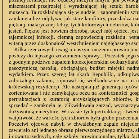
miazmatami przejrzałej i wyradzającej się sztuki baro
muzeach. Ta rozkładająca się w nudzie i zapomnieniu szt
zamknięta bez odpływu, jak stare konfitury, przesładza nas
pięknej, malarycznej febry, tych kolorowych deliriów, któ
jesień. Piękno jest bowiem chorobą, uczył mój ojciec, je
tajemniczej infekcji, ciemną zapowiedzią rozkładu, wsta
witaną przez doskonałość westchnieniem najgłębszego szc
Kilka rzeczowych uwag o naszym muzeum prowincjona
posłuży do lepszego zrozumienia sprawy... Początek jego s
z godnym podziwu zapałem kolekcjonerskim oo.bazylianów,
pasożytniczą naroślą, obciążającą budżet miejski na
wydatkiem. Przez szereg lat skarb Republiki, odkupiw
zubożałego zakonu, rujnował się wielkodusznie na to m
królewskiej rezydencji. Ale następna już generacja ojców 
zorientowana i nie zamykająca oczu na konieczności gos
pertraktacjach z kuratorią arcyksiążęncych zbiorów, 
sprzedać - zamknęła je, zlikwidowała zarząd, wyznaczyw
dożywotnią emeryturę. W czasie tych pertraktacyj stwier
wątpliwość, że wartość tych zbiorów była grubo przecenian
Poczciwi ojcowie nabyli w chwalebnym zapale niejeden
zawierało ani jednego obrazu pierwszorzędnego mistrza, ale
i czwartorzędnych, całe szkoły prowincjonalne, tylko f