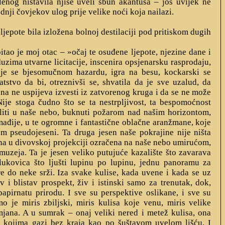
enog ništavila njiše uveli šbun akantusa – još uvijek ne
ednji čovjekov ulog prije velike noći koja nailazi.
a ljepote bila izložena bolnoj destilaciji pod pritiskom dugih
itao je moj otac – »očaj te osuđene ljepote, njezine dane i
zima utvarne licitacije, inscenira opsjenarsku rasprodaju,
aje se bjesomučnom hazardu, igra na besu, kockarski se
atstvo da bi, otreznivši se, shvatila da je sve uzalud, da
na ne uspijeva i
zvesti iz zatvorenog kruga i da se ne može
 Nije stoga čudno što se ta nestrpljivost, ta bespomoćnost
aliti u naše nebo, buknuti požarom nad našim horizontom,
 mađije, u te ogromne i fantastične oblačne aranžmane, koje
pseudojeseni. Ta druga jesen naše pokrajine nije ništa
a u divovskoj projekciji ozračena na naše nebo umirućom,
uzeja. Ta je jesen veliko putujuće kazalište što zavarava
ukovica što ljušti lupinu po lupinu, jednu panoramu za
e do neke srži. Iza svake kulise, kada uvene i kada se uz
ov i blistav prospekt, živ i istinski samo za trenutak, dok,
papirnatu prirodu. I sve su perspektive oslikane, i sve su
 je miris zbiljski, miris kulisa koje venu, miris velike
jana. A u sumrak – onaj veliki nered i metež kulisa, ona
 kojima gazi bez kraja kao po šuštavom uvelom lišću. I