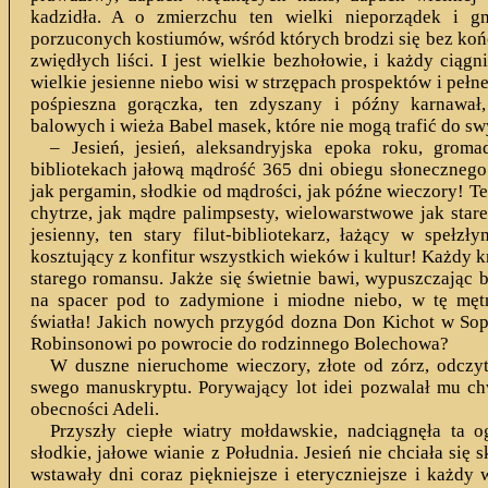
kadzidła. A o zmierzchu ten wielki nieporządek i gm
porzuconych kostiumów, wśród których brodzi się bez koń
zwiędłych liści. I jest wielkie bezhołowie, i każdy ciągn
wielkie jesienne niebo wisi w strzępach prospektów i pełne 
pośpieszna gorączka, ten zdyszany i późny karnawał,
balowych i wieża Babel masek, które nie mogą trafić do s
– Jesień, jesień, aleksandryjska epoka roku, gro
bibliotekach jałową mądrość 365 dni obiegu słonecznego. 
jak pergamin, słodkie od mądrości, jak późne wieczory! T
chytrze, jak mądre palimpsesty, wielowarstwowe jak stare
jesienny, ten stary filut-bibliotekarz, łażący w spełzł
kosztujący z konfitur wszystkich wieków i kultur! Każdy k
starego romansu. Jakże się świetnie bawi, wypuszczając
na spacer pod to zadymione i miodne niebo, w tę męt
światła! Jakich nowych przygód dozna Don Kichot w Sopl
Robinsonowi po powrocie do rodzinnego Bolechowa?
W duszne nieruchome wieczory, złote od zórz, odczy
swego manuskryptu. Porywający lot idei pozwalał mu ch
obecności Adeli.
Przyszły ciepłe wiatry mołdawskie, nadciągnęła ta 
słodkie, jałowe wianie z Południa. Jesień nie chciała się
wstawały dni coraz piękniejsze i eteryczniejsze i każdy 