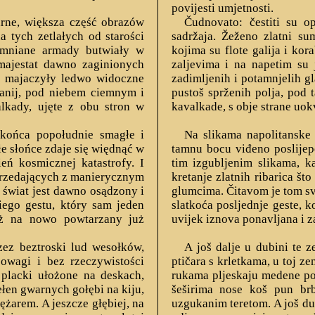
povijesti umjetnosti.
arne, większa część obrazów
Čudnovato: čestiti su op
a tych zetlałych od starości
sadržaja. Žeženo zlatni su
pomniane armady butwiały w
kojima su flote galija i kor
majestat dawno zaginionych
zaljevima i na napetim su j
w majaczyły ledwo widoczne
zadimljenih i potamnjelih gla
anij, pod niebem ciemnym i
pustoš sprženih polja, pod 
lkady, ujęte z obu stron w
kavalkade, s obje strane uokv
z końca popołudnie smagłe i
Na slikama napolitanske 
e słońce zdaje się więdnąć w
tamnu bocu viđeno poslijep
eń kosmicznej katastrofy. I
tim izgubljenim slikama, ka
sprzedających z manierycznym
kretanje zlatnih ribarica št
świat jest dawno osądzony i
glumcima. Čitavom je tom sv
iego gestu, który sam jeden
slatkoća posljednje geste, k
ąż na nowo powtarzany już
uvijek iznova ponavljana i z
zez beztroski lud wesołków,
A još dalje u dubini te 
owagi i bez rzeczywistości
ptičara s krletkama, u toj ze
placki ułożone na deskach,
rukama pljeskaju medene po
łen gwarnych gołębi na kiju,
šeširima nose koš pun brb
żarem. A jeszcze głębiej, na
uzgukanim teretom. A još du