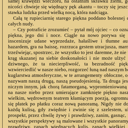
samej krawędzi wieczoru, na ostatnim skrawku ziemi, g
nicości chwieje się więdnący pęk akantu – toczy się jeszcz
stawka ludzka przed wielką nocą, która nadciąga.
Całą tę rupieciarnię starego piękna poddano bolesnej d
całych nudy.
– Czy potraficie zrozumieć – pytał mój ojciec – co oz
piękna, jego dni i noce. Ciągle na nowo porywa się 
inscenizuje udane wyprzedaże, hałaśliwe i tłumne au
hazardem, gra na baissę, rozrzuca gestem utracjusza, ma
trzeźwiejąc, spostrzec, że wszystko to jest daremne, że n
krąg skazanej na siebie doskonałości i nie może ulżyć
dziwnego, że ta niecierpliwość, ta bezradność pi
wzwierciedlić w nasze niebo, rozgorzeć łuną nad naszym h
kuglarstwa atmosferyczne, w te arrangementy obłoczne, o
nazywam naszą drugą, naszą pseudojesienią. Ta druga jesi
niczym innym, jak chorą fatamorganą, wypromieniowaną 
na nasze niebo przez umierające zamknięte piękno nasz
wielkim, wędrownym teatrem kłamiącym poezją, ogromną
się płatek po płatku coraz nową panoramą. Nigdy nie d
każdą kulisą, gdy zwiędnie i zwinie się z szelestem, 
prospekt, przez chwilę żywy i prawdziwy, zanim, gasnąc, n
wszystkie perspektywy są malowane i wszystkie panoramy z
prawdziwy, zapach więdnących kulis, zapach wielkiej 