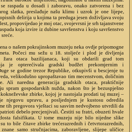
 se raspada u dosadi i zaboravu, onako zatvorena i bez
arog slatka, preslađuje našu klimu i uzrok je one lijepe,
opisnih delirija u kojima ta preduga jesen doživljava svoju
lest, propovijedao je moj otac, svojevrsni je srh tajanstvene
raspada koja izvire iz dubine savršenstva i koju savršenstvo
 sreće.
mena o našem pokrajinskom muzeju neka ovdje pripomogne
eta. Počeci mu sežu u 18. stoljeće i plod je divljenja
g žara otaca bazilijanaca, koji su obdarili grad tom
ja je opterećivala gradski budžet prekomjernim i
uge se godine trezor Republike, otkupivši u bescjenje tu
reda, velikodušno upropaštavao tim mecenstvom, doličnim
je. Ali naredna generacija gradskih otaca, praktičnije
iju spram gospodarskih nužda, nakon što je bezuspješno
kokneževske zbirke, kojoj je nastojala prodati taj muzej –
 je njegovu upravu, a posljednjem je kustosu odredila
me tih pregovora vještaci su sasvim nedvojbeno utvrdili da
atrioti debelo precjenjivali. Čestiti su fratri, obuzeti hvale
dosta falsifikata. U tome muzeju nije bilo nijedne slike
su to bile čitave zbirke trećerazrednih i četvrtorazrednih,
, znane samo stručnjacima, zaboravljene, slijepe uličice