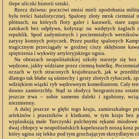
ślepe uliczki historii sztuki.
Rzecz dziwna: poczciwi mnisi mieli upodobania milit
była treści batalistycznej. Spalony złoty mrok ciemniał n
płótnach, na których floty galer i karaweli, stare za
zatokach bez odpływu, kołysząc na wzdętych żaglach 
republik. Spod zadymionych i pociemniałych werniksó
zarysy konnych potyczek. Przez pustkę spalonych Kamp
tragicznym przeciągały w groźnej ciszy skłębione kawa
spiętrzenia i wykwity artyleryjskiego ognia.
Na obrazach neapolitańskiej szkoły starzeje się be
wędzone, jakby widziane przez ciemną butelkę. Pociemniał
oczach w tych straconych krajobrazach, jak w przeddzi
dlatego tak błahe są uśmiechy i gesty złotych rybaczek, 
wdziękiem wiązki ryb wędrownym komediantom. Cały ten 
dawno zamierzchły. Stąd ta słodycz bezgraniczna ostatn
jeszcze trwa – sobie samemu daleki i zgubiony, wci
niezmienny.
A dalej jeszcze w głębi tego kraju, zamieszkałego pr
arlekinów i ptaszników z klatkami, w tym kraju bez p
wyplaskują małe Turczynki pulchnymi rękami miodowe 
dwaj chłopcy w neapolitańskich kapeluszach noszą kosz pe
który ugina się lekko pod tym gruchającym skrzydlatym cię