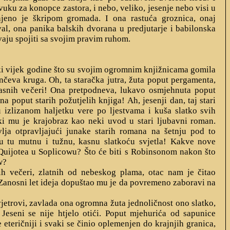
vuku za konopce zastora, i nebo, veliko, jesenje nebo visi u
njeno je škripom gromada. I ona rastuća groznica, onaj
val, ona panika balskih dvorana u predjutarje i babilonska
vaju spojiti sa svojim pravim ruhom.
ski vijek godine što su svojim ogromnim knjižnicama gomila
čeva kruga. Oh, ta staračka jutra, žuta poput pergamenta,
asnih večeri! Ona pretpodneva, lukavo osmjehnuta poput
a poput starih požutjelih knjiga! Ah, jesenji dan, taj stari
 izlizanom haljetku vere po ljestvama i kuša slatko svih
aki mu je krajobraz kao neki uvod u stari ljubavni roman.
ja otpravljajući junake starih romana na šetnju pod to
u tu mutnu i tužnu, kasnu slatkoću svjetla! Kakve nove
Quijotea u Soplicowu? Što će biti s Robinsonom nakon što
w?
ih večeri, zlatnih od nebeskog plama, otac nam je čitao
Zanosni let ideja dopuštao mu je da povremeno zaboravi na
jetrovi, zavlada ona ogromna žuta jednoličnost ono slatko,
Jeseni se nije htjelo otići. Poput mjehurića od sapunice
ve eteričniji i svaki se činio oplemenjen do krajnjih granica,