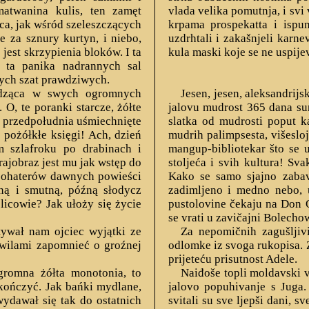
atwanina kulis, ten zamęt
vlada velika pomutnja, i svi 
ca, jak wśród szeleszczących
krpama prospekatta i ispu
ie za sznury kurtyn, i niebo,
uzdrhtali i zakašnjeli karne
jest skrzypienia bloków. I ta
kula maski koje se ne uspije
 ta panika nadrannych sal
wych szat prawdziwych.
madząca w swych ogromnych
Jesen, jesen, aleksandrij
O, te poranki starcze, żółte
jalovu mudrost 365 dana sun
e przedpołudnia uśmiechnięte
slatka od mudrosti poput k
 pożółkłe księgi! Ach, dzień
mudrih palimpsesta, višeslojn
ym szlafroku po drabinach i
mangup-bibliotekar što se u
rajobraz jest mu jak wstęp do
stoljeća i svih kultura! Sv
 bohaterów dawnych powieści
Kako se samo sjajno zabavl
ną i smutną, późną słodycz
zadimljeno i medno nebo, 
icowie? Jak ułoży się życie
pustolovine čekaju na Don 
se vrati u zavičajni Bolecho
tywał nam ojciec wyjątki ze
Za nepomičnih zagušljiv
wilami zapomnieć o groźnej
odlomke iz svoga rukopisa. 
prijeteću prisutnost Adele.
ogromna żółta monotonia, to
Naiđoše topli moldavski v
 skończyć. Jak bańki mydlane,
jalovo popuhivanje s Juga. 
wydawał się tak do ostatnich
svitali su sve ljepši dani, s