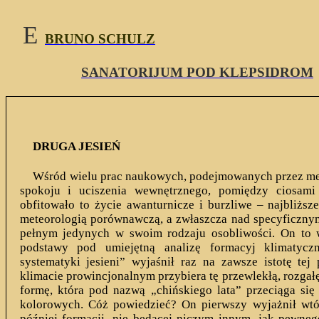
E
BRUNO SCHULZ
SANATORIJUM POD KLEPSIDROM
DRUGA JESIEŃ
Wśród wielu prac naukowych, podejmowanych przez me
spokoju i uciszenia wewnętrznego, pomiędzy ciosami 
obfitowało to życie awanturnicze i burzliwe – najbliższ
meteorologią porównawczą, a zwłaszcza nad specyficznym
pełnym jedynych w swoim rodzaju osobliwości. On to wł
podstawy pod umiejętną analizę formacyj klimatycz
systematyki jesieni”
wyjaśnił raz na zawsze istotę tej
klimacie prowincjonalnym przybiera tę przewlekłą, rozgałę
formę, która pod nazwą „chińskiego lata” przeciąga si
kolorowych. Cóż powiedzieć? On pierwszy wyjażnił wtór
później formacji, nie będącej niczym innym, jak pewneg