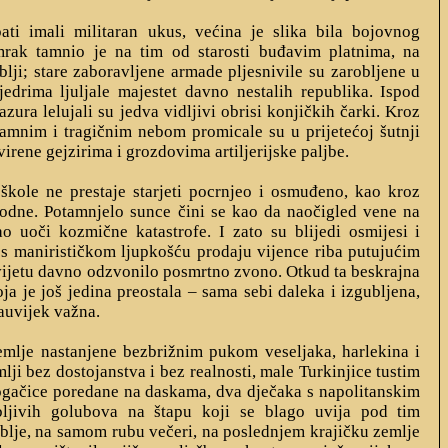
ati imali militaran ukus, većina je slika bila bojovnog
mrak tamnio je na tim od starosti buđavim platnima, na
ablji; stare zaboravljene armade pljesnivile su zarobljene u
edrima ljuljale majestet davno nestalih republika. Ispod
zura lelujali su jedva vidljivi obrisi konjičkih čarki. Kroz
tamnim i tragičnim nebom promicale su u prijetećoj šutnji
irene gejzirima i grozdovima artiljerijske paljbe.
škole ne prestaje starjeti pocrnjeo i osmuđeno, kao kroz
odne. Potamnjelo sunce čini se kao da naočigled vene na
o uoči kozmične katastrofe. I zato su blijedi osmijesi i
o s manirističkom ljupkošću prodaju vijence riba putujućim
ijetu davno odzvonilo posmrtno zvono. Otkud ta beskrajna
oja je još jedina preostala – sama sebi daleka i izgubljena,
auvijek važna.
zemlje nastanjene bezbrižnim pukom veseljaka, harlekina i
mlji bez dostojanstva i bez realnosti, male Turkinjice tustim
gačice poredane na daskama, dva dječaka s napolitanskim
ljivih golubova na štapu koji se blago uvija pod tim
blje, na samom rubu večeri, na poslednjem krajičku zemlje