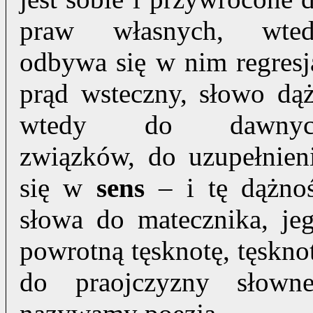
praw własnych, wte
odbywa się w nim regresj
prąd wsteczny, słowo dą
wtedy do dawnyc
związków, do uzupełnien
się w
sens
– i tę dążno
słowa do matecznika, je
powrotną tęsknotę, tęskno
do praojczyzny słowne