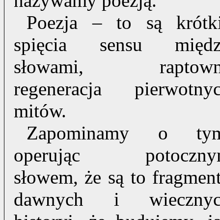
nazywamy poezją.
Poezja – to są krótk
spięcia sensu międ
słowami, raptown
regeneracja pierwotny
mitów.
Zapominamy o tym
operując potoczny
słowem, że są to fragmen
dawnych i wieczny