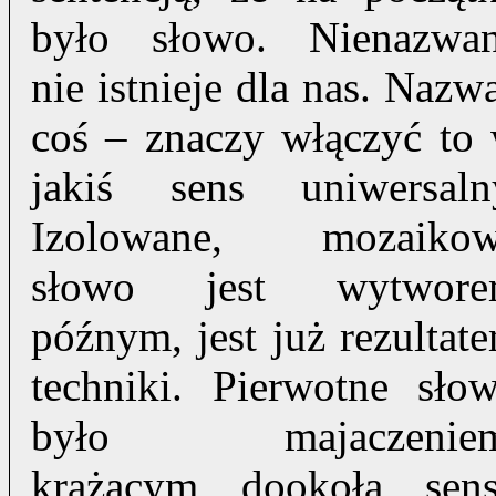
było słowo. Nienazwa
nie istnieje dla nas. Nazw
coś – znaczy włączyć to
jakiś sens uniwersaln
Izolowane, mozaiko
słowo jest wytwor
późnym, jest już rezultat
techniki. Pierwotne sło
było majaczeniem
krążącym dookoła sen