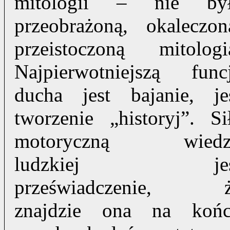
mitologii – nie by
przeobrażoną, okaleczon
przeistoczoną mitologi
Najpierwotniejszą func
ducha jest bajanie, je
tworzenie „historyj”. Si
motoryczną wiedz
ludzkiej jes
przeświadczenie, 
znajdzie ona na koń