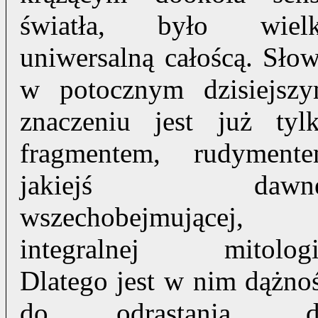
światła, było wiel
uniwersalną całoścą. Sło
w potocznym dzisiejsz
znaczeniu jest już tyl
fragmentem, rudyment
jakiejś dawne
wszechobejmującej,
integralnej mitologi
Dlatego jest w nim dążno
do odrastania, d