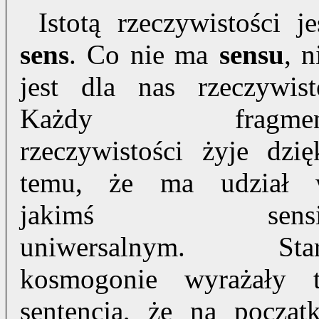
Isto
tą
rzeczywistości je
sens
. Co nie ma
sensu
, n
jest dla nas rzeczywist
Każdy fragmen
rzeczywistości żyje dzię
temu, że ma udział
jakimś sensi
uniwersalnym. Sta
kosmogonie wyrażały 
sentencją, że na począt