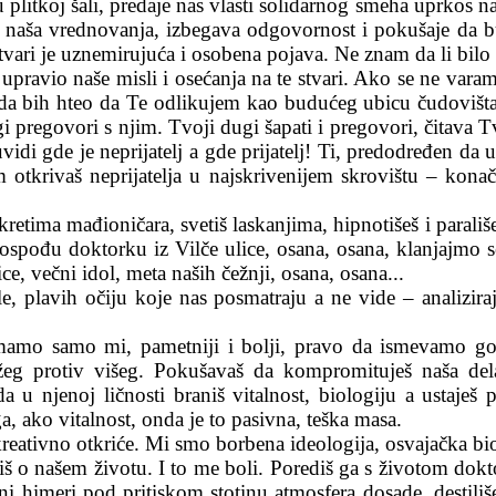
plitkoj šali, predaje nas vlasti solidarnog smeha uprkos naš
naša vrednovanja, izbegava odgovornost i pokušaje da bude
vari je uznemirujuća i osobena pojava. Ne znam da li bilo 
pravio naše misli i osećanja na te stvari. Ako se ne vara
sada bih hteo da Te odlikujem kao budućeg ubicu čudovišt
 pregovori s njim. Tvoji dugi šapati i pregovori, čitava T
vidi gde je neprijatelj a gde prijatelj! Ti, predodređen d
m otkrivaš neprijatelja u najskrivenijem skrovištu – kona
etima mađioničara, svetiš laskanjima, hipnotišeš i parališ
spođu doktorku iz Vilče ulice, osana, osana, klanjajmo se
, večni idol, meta naših čežnji, osana, osana...
le, plavih očiju koje nas posmatraju a ne vide – analizir
emamo samo mi, pametniji i bolji, pravo da ismevamo go
nižeg protiv višeg. Pokušavaš da kompromituješ naša del
 u njenoj ličnosti braniš vitalnost, biologiju a ustaješ 
a, ako vitalnost, onda je to pasivna, teška masa.
reativno otkriće. Mi smo borbena ideologija, osvajačka bio
š o našem životu. I to me boli. Porediš ga s životom doktorke
ni himeri pod pritiskom stotinu atmosfera dosade, destili