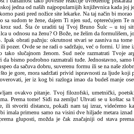
t i banalnost tako površne reakcije uvređenog piskarala 
cuskoj jedna od naših najpopularnijih književnica kada joj j
rno pasti pred nožice site lekarke. Na taj način bi morao ba
lno sa sudom te žene, dajem Ti njen sud, opterećujem Te 
oz sud. Šta će uraditi taj Tvoj Bruno Šulc – u toj situa
Šulca u odnosu na ženu? O Bože, ne želim da formulišem, još
. Ipak obrati pažnju: okrutnost stvari se zasniva na tom
k ili pozer. Ovde se ne radi o sadržaju, već o formi. U ime 
to tako slučajnom ženom. Sud neće razmatrati Tvoje ar
vari da bismo podrobno razmatrali tuđe. Jednostavno, samo
speo da sačuva dobru, suverenu formu ili se na naše zlo
što je gore, mora sadržati privid ispravnosti za ljude koj
erovati, jer iz kog bi razloga imao da budeš manje oset
jam ovakvo pitanje. Tvoj filozofski, umetnički, poetsk
ama. Prema tome! Siđi na zemlju! Uhvati se u koštac sa 
je, ili stvoriti distancu, pokaži nam taj izraz, videćemo 
i imala primenu samo na visini dve hiljade metara iznad 
ema gluposti, možda je čak značajniji od stava prema 