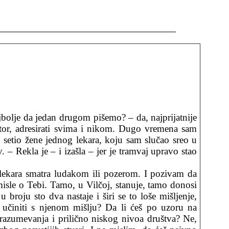
jbolje da jedan drugom pišemo? – da, najprijatnije
ostor, adresirati svima i nikom. Dugo vremena sam
e setio žene jednog lekara, koju sam slučao sreo u
. – Rekla je – i izašla – jer je tramvaj upravo stao
 lekara smatra ludakom ili pozerom. I pozivam da
misle o Tebi. Tamo, u Vilčoj, stanuje, tamo donosi
broju sto dva nastaje i širi se to loše mišljenje,
 učiniti s njenom mišlju? Da li ćeš po uzoru na
 razumevanja i prilično niskog nivoa društva? Ne,