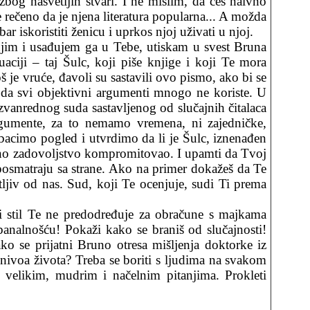
zbog nasvetijih stvari. I ne mislim, da ćeš naivno
e rečeno da je njena literatura popularna... A možda
r iskoristiti ženicu i uprkos njoj uživati u njoj.
njim i usađujem ga u Tebe, utiskam u svest Bruna
ciji – taj Šulc, koji piše knjige i koji Te mora
 je vruće, đavoli su sastavili ovo pismo, ako bi se
e da svi objektivni argumenti mnogo ne koriste. U
izvanrednog suda sastavljenog od slučajnih čitalaca
gumente, za to nemamo vremena, ni zajedničke,
 bacimo pogled i utvrdimo da li je Šulc, iznenađen
bno zadovoljstvo kompromitovao. I upamti da Tvoj
i posmatraju sa strane. Ako na primer dokažeš da Te
ljiv od nas. Sud, koji Te ocenjuje, sudi Ti prema
i stil Te ne predodređuje za obračune s majkama
banalnošću! Pokaži kako se braniš od slučajnosti!
kako se prijatni Bruno otresa mišljenja doktorke iz
nivoa života? Treba se boriti s ljudima na svakom
velikim, mudrim i načelnim pitanjima. Prokleti