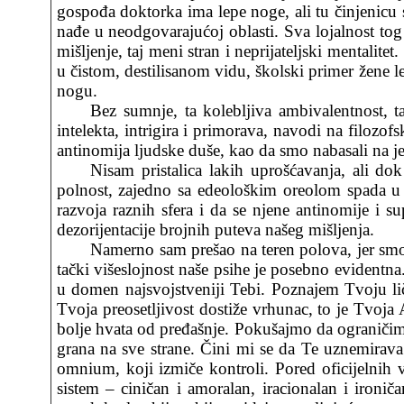
gospođa doktorka ima lepe noge, ali tu činjenic
nađe u neodgovarajućoj oblasti. Sva lojalnost tog
mišljenje, taj meni stran i neprijateljski mentalit
u čistom, destilisanom vidu, školski primer žene 
nogu.
Bez sumnje, ta kolebljiva ambivalentnost, 
intelekta, intrigira i primorava, navodi na filoz
antinomija ljudske duše, kao da smo nabasali na j
Nisam pristalica lakih uprošćavanja, ali dok
polnost, zajedno sa edeološkim oreolom spada u 
razvoja raznih sfera i da se njene antinomije i 
dezorijentacije brojnih puteva našeg mišljenja.
Namerno sam prešao na teren polova, jer smo
tački višeslojnost naše psihe je posebno evidentn
u domen najsvojstveniji Tebi. Poznajem Tvoju ličn
Tvoja preosetljivost dostiže vrhunac, to je Tvoja
bolje hvata od pređašnje. Pokušajmo da ograničimo
grana na sve strane. Čini mi se da Te uznemirava
omnium, koji izmiče kontroli. Pored oficijelnih v
sistem – ciničan i amoralan, iracionalan i ironič