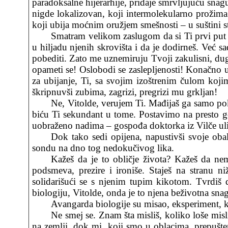
paradoksalne hijerarhije, pridaje smrvljujuću snagu 
nigde lokalizovan, koji intermolekularno prožima 
koji ubija moćnim oružjem smešnosti – u suštini st
Smatram velikom zaslugom da si Ti prvi put u
u hiljadu njenih skrovišta i da je dodirneš. Već 
pobediti. Zato me uznemiruju Tvoji zakulisni, dugi
opameti se! Oslobodi se zaslepljenosti! Konačno u
za ubijanje, Ti, sa svojim izoštrenim čulom koji
škripnuvši zubima, zagrizi, pregrizi mu grkljan!
Ne, Vitolde, verujem Ti. Mađijaš ga samo pokr
biću Ti sekundant u tome. Postavimo na presto go
uobraženo nadima – gospođa doktorka iz Vilče ulice
Dok tako sedi opijena, napustivši svoje oba
sondu na dno tog nedokučivog lika.
Kažeš da je to obličje života? Kažeš da n
podsmeva, prezire i ironiše. Staješ na stranu 
solidarišući se s njenim tupim kikotom. Tvrdiš da
biologiju, Vitolde, onda je to njena beživotna snag
Avangarda biologije su misao, eksperiment, k
Ne smej se. Znam šta misliš, koliko loše misli
na zemlji, dok mi, koji smo u oblacima, prepušte