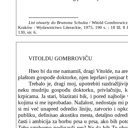
-----------------------------
List otwarty do Brunona Schulza
/ Witold Gombrowicz,
Kraków : Wydawnictwo Literackie, 1975, 190 s. : 18 Ill.
8
130, str. 6.
VITOLDU GOMBROVIČU
Hteo bi da me namamiš, dragi Vitolde, na are
plaštom gospođe doktorke, njen lepršavi penjoar b
Trebalo je, dragi moj, upotrebiti razdražljiv
neku mudriju gospođu doktorku, privlačniju, ko
krpicama. Ja stari, blazirani bik, i pored najbol
kojima si me isprobadao. Nažalost, nedostaju mi pl
si mi već unapred odredio liniju, zatvorio i opk
publiku, definisao akustiku mesta, detaljno odred
časti i ambicija za borbu prsa u prsa, ako bih po
Tebe ratoborno podigavši rep? Ne da bih Te obor