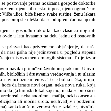
da se poštovanje prema nožicama gospođe doktorke
rezirem njenu filistersku tupost, njeno ograničeno
 Vilče ulice, biće lišeno svake suštine, ženu lekara
m posebnoj sferi teško da se oduprem čarima njenih
ljujem u gospođu doktorku kao vlasnicu nogu ili
o da ovde u letu hvatamo na delu jednu od osnovnih
a se prihvati kao privremeno objašnjenje, da naša
da naša psiha nije jedinstvena u pogledu stepena
krštanjem istovremeno mnogih sistema. To je izvor
davno navikli prinuđeni životnom praksom. U ovoj
ih, bioloških i društvenih vrednovanja i tu ulazim
kreativnu) uznemirenost. To je bolna tačka, u njoj
e hoće da izraste novi organ, neka nova ruka, koja
mo da ga hirurški lokalizujemo, mada se ono širi i
s vrednosti, neka anonimna mafija, neki consensus
oficijelna ali moćna urota, neuhvatljiv i podzemni
ema) sankcioniše nevernost žene izdajice, utvrđuje