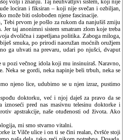
oj volji i znanju. Taj neuhvatljivi sistem, koji nije
 lociran i fiksiran – koji nije svečan i ozbiljan,
ko može biti oslobođen njene fascinacije.
m, Tebi prvom je pošlo za rukom da nanjušiš zmiju
a. Jer taj anonimni sistem smatram zlom koje treba
voja dvolična i zapetljana politika. Zaboga miloga,
a ubiješ smuka, po prirodi naoružan moćnih oružjem
čno ga uhvati na prevaru, udari po njušci, dvaput
e u pozi večnog idola koji mu insinuiraš. Naravno,
. Neka se gordi, neka napinje beli trbuh, neka se
ajmo njeno lice, udubimo se u njen izraz, pustimo
spođu doktorku, već i njoj daješ za pravo da se
a iznoseći pred nas masivnu telesinu doktorke i
protiv apstrakcije, naše otuđenosti od života. Ako
logija, mi smo stvarno vitalni.
 iz Vilče ulice i on ti se čini realan, čvršće stoji
šemo naša dela, tako reći nikom potrebna. Dosada,