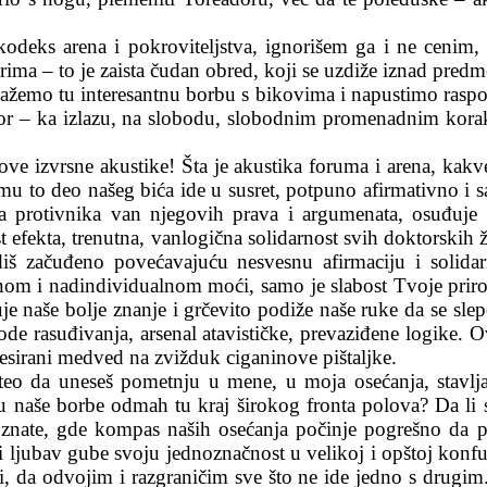
odeks arena i pokroviteljstva, ignorišem ga i ne cenim, m
ima – to je zaista čudan obred, koji se uzdiže iznad predm
tkažemo tu interesantnu borbu s bikovima i napustimo rasp
or – ka izlazu, na slobodu, slobodnim promenadnim kora
ove izvrsne akustike! Šta je akustika foruma i arena, kakv
mu to deo našeg bića ide u susret, potpuno afirmativno i 
iba protivnika van njegovih prava i argumenata, osuđuje
efekta, trenutna, vanlogična solidarnost svih doktorskih žen
diš začuđeno povećavajuću nesvesnu afirmaciju i solidarn
entnom i nadindividualnom moći, samo je slabost Tvoje pr
je naše bolje znanje i grčevito podiže naše ruke da se sl
ode rasuđivanja, arsenal atavističke, prevaziđene logike. O
resirani medved na zvižduk ciganinove pištaljke.
hteo da uneseš pometnju u mene, u moja osećanja, stavlj
ju naše borbe odmah tu kraj širokog fronta polova? Da l
znate, gde kompas naših osećanja počinje pogrešno da p
i ljubav gube svoju jednoznačnost u velikoj i opštoj konfuz
i, da odvojim i razgraničim sve što ne ide jedno s drugi