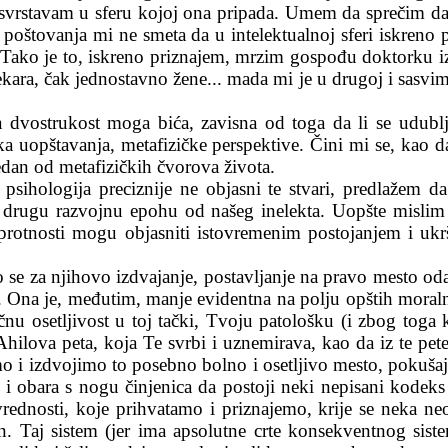
u svrstavam u sferu kojoj ona pripada. Umem da sprečim 
 poštovanja mi ne smeta da u intelektualnoj sferi iskreno p
et. Tako je to, iskreno priznajem, mrzim gospođu doktorku iz
lekara, čak jednostavno žene... mada mi je u drugoj i sasvi
ta dvostrukost moga bića, zavisna od toga da li se udub
ofska uopštavanja, metafizičke perspektive. Čini mi se, ka
edan od metafizičkih čvorova života.
 psihologija preciznije ne objasni te stvari, predlažem d
drugu razvojnu epohu od našeg inelekta. Uopšte mislim 
suprotnosti mogu objasniti istovremenim postojanjem i u
 se za njihovo izdvajanje, postavljanje na pravo mesto o
a. Ona je, međutim, manje evidentna na polju opštih moraln
u osetljivost u toj tački, Tvoju patološku (i zbog toga 
 Ahilova peta, koja Te svrbi i uznemirava, kao da iz te pet
 i izdvojimo to posebno bolno i osetljivo mesto, pokušaj
 i obara s nogu činjenica da postoji neki nepisani kodek
rednosti, koje prihvatamo i priznajemo, krije se neka ne
an. Taj sistem (jer ima apsolutne crte konsekventnog sist