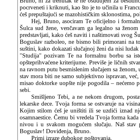
Bruno, ni za trenutak te ne osuđujem za bestidnos
pocrveneti i kriknuti, kao što je to učinila u Fran
ćeš prepuštajući se mazohističkim sklonostima, poko
Hej, Bruno, asociram Te oficijelno i forma
Šulca sud žene, venčavam ga legalno sa ženom kr
predstavljati, kako ćeš naviti i naštimovati svog 
Boguslav razboleo, ne bismo bili primorani na to
suštini, kako dokazati slučajnoj ženi da nisi luda
"Studija" pozivam Te na formalnu borbu sa is
opšteprihvaćene kriterijume. Previše je ličnih st
na ravnom putu besmislenim slučajem sa ženom, u
stav mora biti ne samo subjektivno ispravan, već, 
misao doktorke uopšte nije pogodila – nećemo pov
sebi.
Smišljeno Tebi, a ne nekom drugom, postavl
lekarske dece. Tvoja forma se ostvaruje na visin
Kojim stilom ćeš je uništiti ili se uzdići iznad n
osamnaestice. Čemu bi vredela Tvoja forma kada b
nivou i u svakom mogućem slučaju. Naš stav pr
Boguslav! Doviđenja, Bruno.
Primi izraze dubokog poštovanja.