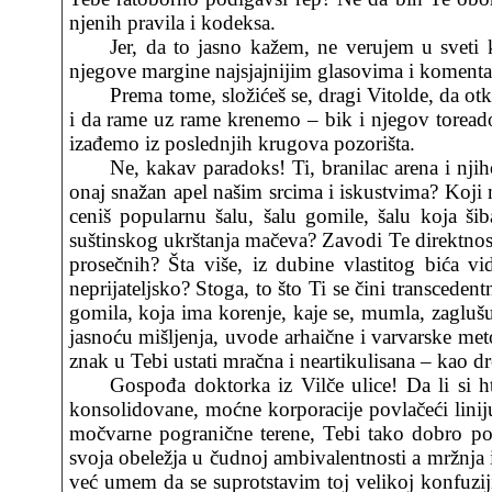
njenih pravila i kodeksa.
Jer, da to jasno kažem, ne verujem u sveti k
njegove margine najsjajnijim glasovima i komentar
Prema tome, složićeš se, dragi Vitolde, da o
i da rame uz rame krenemo – bik i njegov toread
izađemo iz poslednjih krugova pozorišta.
Ne, kakav paradoks! Ti, branilac arena i njih
onaj snažan apel našim srcima i iskustvima? Koji 
ceniš popularnu šalu, šalu gomile, šalu koja š
suštinskog ukrštanja mačeva? Zavodi Te direktnost 
prosečnih? Šta više, iz dubine vlastitog bića vi
neprijateljsko? Stoga, to što Ti se čini transced
gomila, koja ima korenje, kaje se, mumla, zaglušu
jasnoću mišljenja, uvode arhaične i varvarske met
znak u Tebi ustati mračna i neartikulisana – kao d
Gospođa doktorka iz Vilče ulice! Da li si 
konsolidovane, moćne korporacije povlačeći lini
močvarne pogranične terene, Tebi tako dobro po
svoja obeležja u čudnoj ambivalentnosti a mržnja 
već umem da se suprotstavim toj velikoj konfuzij