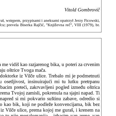
Vitold Gombrovič
wał, wstępem, przypisami i aneksami opatrzył Jerzy Ficowski,
lcu
; prevela Biserka Rajčić, "Književna reč", VIII (1979), br.
 me vidiš kao razjarenog bika, u poteri za crvenim
aju oštrice Tvoga mača.
e doktorke iz Vilče ulice. Trebalo mi je podmetnuti
setljivost, insinuirajući mi tu lutku pretrpanu
 bacim preteći, zakrvavljeni pogled između oštrica
prema Tvojoj zamisli, pokrenula na sjajni napad. Ti
Unapred si mi pokvario suštinu zabave, odredio si
zao kao bik, koji ne podleže konvencijama, bik bez
 iz Vilče ulice, prema kojoj me guraš, i krenem na
ko to nije megalomanija – izbacim van arene, van