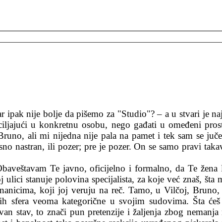
 ipak nije bolje da pišemo za "Studio"? – a u stvari je na
i ciljajući u konkretnu osobu, nego gađati u omeđeni pr
runo, ali mi nijedna nije pala na pamet i tek sam se juč
sno nastran, ili pozer; pre je pozer. On se samo pravi takav
Obaveštavam Te javno, oficijelno i formalno, da Te žena
ulici stanuje polovina specijalista, za koje već znaš, šta 
nicima, koji joj veruju na reč. Tamo, u Vilčoj, Bruno, u 
nih sfera veoma kategorične u svojim sudovima. Šta ćeš
an stav, to znači pun pretenzije i žaljenja zbog nemanja