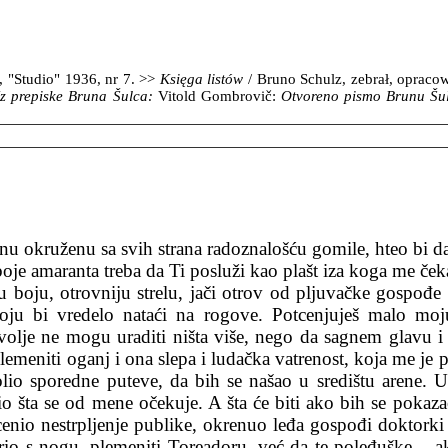
 "Studio" 1936, nr 7. >>
Księga listów
/ Bruno Schulz, zebrał, opraco
Iz prepiske Bruna Šulca:
Vitold Gombrovič:
Otvoreno pismo Brunu Šu
nu okruženu sa svih strana radoznalošću gomile, hteo bi da
oje amaranta treba da Ti posluži kao plašt iza koga me ček
iju boju, otrovniju strelu, jači otrov od pljuvačke gospođ
ju bi vredelo nataći na rogove. Potcenjuješ malo moju o
je volje ne mogu uraditi ništa više, nego da sagnem glavu i
emeniti oganj i ona slepa i ludačka vatrenost, koja me je 
olio sporedne puteve, da bih se našao u središtu arene. 
io šta se od mene očekuje. A šta će biti ako bih se poka
tcenio nestrpljenje publike, okrenuo leđa gospođi doktorki
io s nogu, plemeniti Toreadoru, već da te poleđuške – a