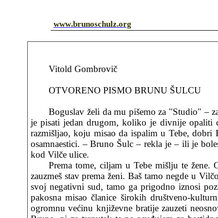
www
.
brunoschulz
.
org
Vitold Gombrovi
č
OTVORENO PISMO BRUNU
ŠULCU
Boguslav želi da mu pišemo za "Studio" – zar
je pisati jedan drugom, koliko je divnije opalit
razmišljao, koju misao da ispalim u Tebe, dobri B
osamnaestici. – Bruno Šulc – rekla je – ili je bole
kod Vilče ulice.
Prema tome, ciljam u Tebe mišlju te žene. 
zauzmeš stav prema ženi. Baš tamo negde u Vilčoj 
svoj negativni sud, tamo ga prigodno iznosi pozna
pakosna misao članice širokih društveno-kultur
ogromnu većinu književne bratije zauzeti neosnov