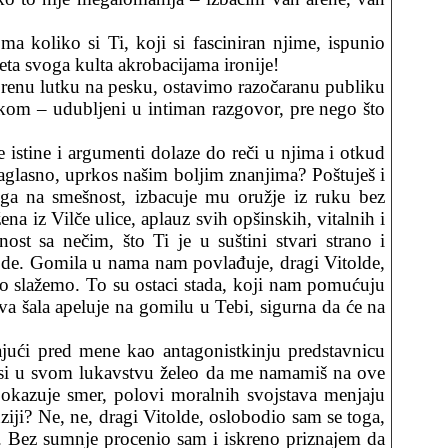
a koliko si Ti, koji si fasciniran njime, ispunio
eta svoga kulta akrobacijama ironije!
orenu lutku na pesku, ostavimo razočaranu publiku
kom – udubljeni u intiman razgovor, pre nego što
e istine i argumenti dolaze do reči u njima i otkud
saglasno, uprkos našim boljim znanjima? Poštuješ i
 ga na smešnost, izbacuje mu oružje iz ruku bez
a iz Vilče ulice, aplauz svih opšinskih, vitalnih i
ost sa nečim, što Ti je u suštini stvari strano i
irode. Gomila u nama nam povlađuje, dragi Vitolde,
epo slažemo. To su ostaci stada, koji nam pomućuju
va šala apeluje na gomilu u Tebi, sigurna da će na
ajući pred mene kao antagonistkinju predstavnicu
i si u svom lukavstvu želeo da me namamiš na ove
okazuje smer, polovi moralnih svojstava menjaju
iji? Ne, ne, dragi Vitolde, oslobodio sam se toga,
m. Bez sumnje procenio sam i iskreno priznajem da