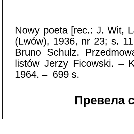
Nowy poeta [
rec
.:
J
.
Wit
,
L
(Lwów), 1936, nr 23; s. 1
Bruno Schulz.
P
rzedmowa
listów Jerzy Ficowski. – 
1964. –
699
s
.
Превела с