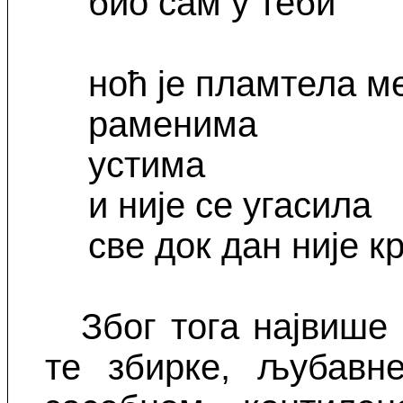
био сам у теби
ноћ је пламтела 
раменима
устима
и није се угасила
све док дан није к
Због тога највише
те збирке, љубавн