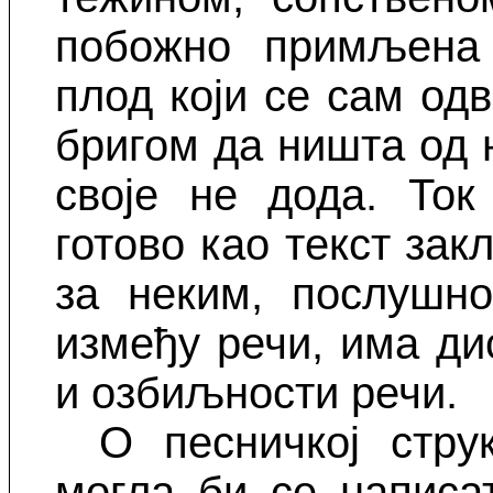
побожно примљена 
плод који се сам одв
бригом да ништа од 
своје не дода. Ток
готово као текст за
за неким, послушно
између речи, има д
и озбиљности речи.
О песничкој стру
могла би се написат