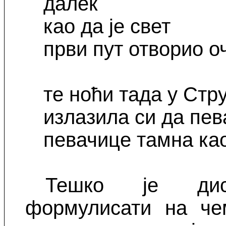
далек
као да је свет
први пут отворио о
те ноћи тада у Стр
излазила си да пе
певачице тамна ка
Тешко је диск
формулисати на че