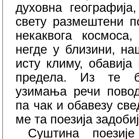
духовна географија
свету размештени п
некаквога космоса
негде у близини, н
исту климу, обавија
предела. Из те б
узимања речи повод
па чак и обавезу св
ме та поезија задоби
Суштина поезиј