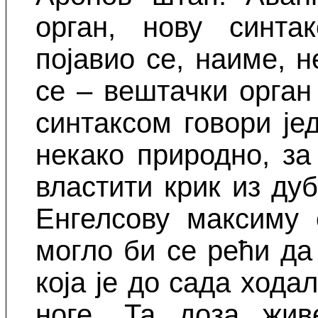
орган, нову синта
појавио се, наиме, н
се – вештачки орган
синтаксом говори је
некако природно, за
властити крик из ду
Енгелсову максиму 
могло би се рећи да
која је до сада хода
ноге. Та доза жив