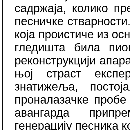
садржаја, колико п
песничке стварности.
која проистиче из ос
гледишта била пио
реконструкцији апара
њој страст експер
знатижеља, посто
проналазачке пробе
авангарда
припре
генерацију песника к