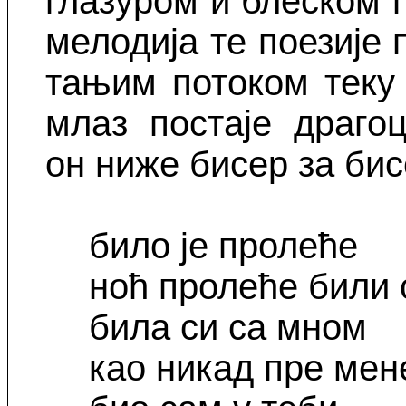
глазуром и блеском 
мелодија те поезије 
тањим потоком теку 
млаз постаје драго
он ниже бисер за би
било је пролеће
ноћ пролеће били 
била си са мном
као никад пре м
ен