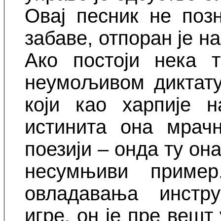
Овај песник не поз
забаве, отпоран је 
Ако постоји нека 
неумољивом диктату
који као харпије н
истинита она мрачн
поезији – онда ту он
несумњиви пример
овладавања инстру
игре, он је пре вешт