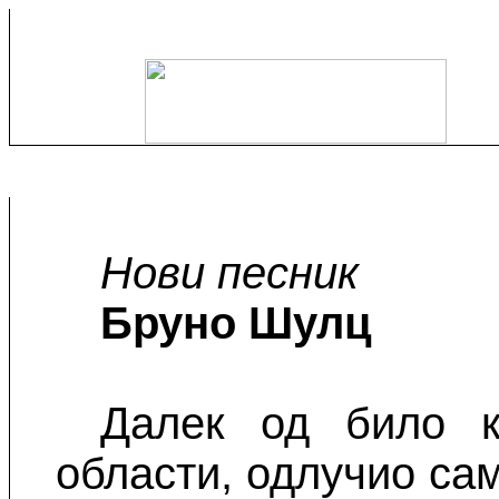
Нови песник
Бруно Шулц
Далек од било к
области, одлучио са