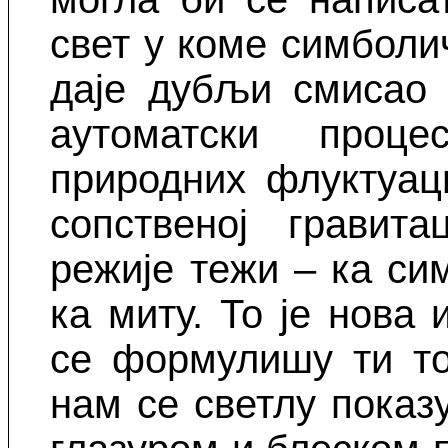
свет у коме симболи
даје дубљи смисао 
аутоматски проц
природних флуктуац
сопственој гравита
режије тежи – ка си
ка миту. То је нова 
се формулишу ти то
нам се светлу показу