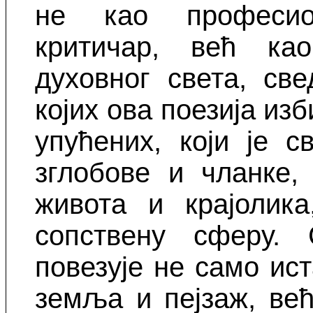
не као професио
критичар, већ ка
духовног света, св
којих ова поезија изб
упућених, који је 
зглобове и чланке,
живота и крајолик
сопствену сферу.
п
овезује не само ист
земља и пејзаж, ве