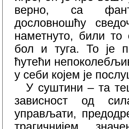
верно, са фант
дословношћу свед
наметнуто, били то
бол и туга. То је 
ћутећи непоколебљиво
у себи којем је посл
У суштини – та те
зависност од сил
управљати, предодр
трагичнијем зна