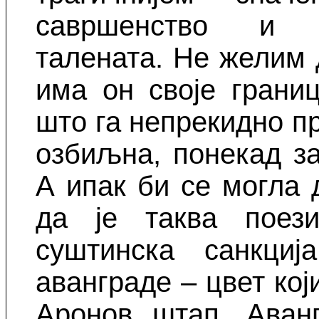
савршенство и в
талената. Не желим 
има он своје грани
што га непрекидно пр
озбиљна, понекад за
А ипак би се могла
да је таква поези
суштинска санкциј
аванграде – цвет кој
Аронов штап. Аванг