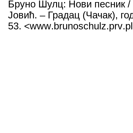
Бруно Шулц: Нови песник /
Јовић.
– Градац (Чачак), год
53
. <
www
.
brunoschulz
.
prv
.
pl