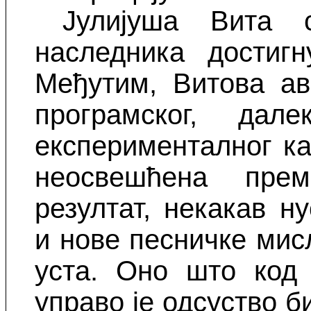
Јулијуша Вита 
наследника достигн
Међутим, Витова ав
програмског, да
експерименталног ка
неосвешћена пре
резултат, некакав н
и нове песничке мис
уста. Оно што код 
управо је одсуство б