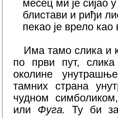
месец ми је сијао у
блистави и риђи л
пекао је врело као
Има тамо слика и 
по први пут, слика
околине унутрашње
тамних страна унут
чудном симболиком
или
Фуга.
Ту би за