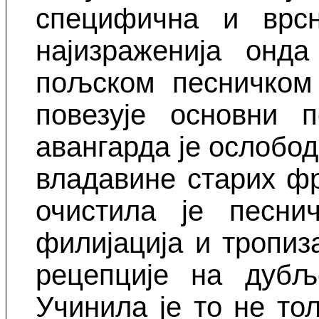
специфична и врсн
најизраженија онд
пољском песничком 
повезује основни п
авангарда је ослобо
владавине старих фр
очистила је песни
филијација и тропиз
рецепције на дубље
Учинила је то не то