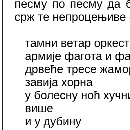
песму по песму да б
срж те непроцењиве 
тамни ветар оркес
армије фагота и ф
дрвеће тресе жамо
завија хорна
у болесну ноћ хуч
више
и у дубину