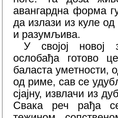
авангардна форма гу
да излази из куле од
и разумљива.
У својој новој
ослобађа готово ц
баласта уметности, о
од риме, сав се удубљ
сјајну, извлачи из д
Свака реч рађа с
тежином, сопствен