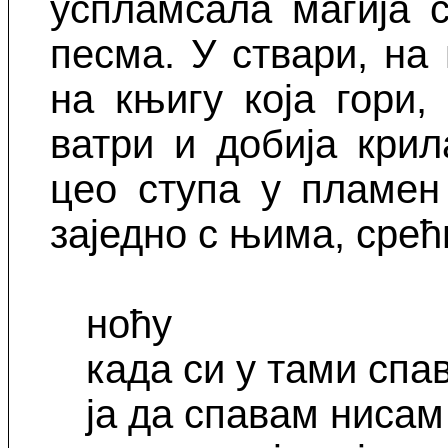
успламсала магија 
песма.
У ствари, на
на књигу која гори
ватри и добија крил
цео ступа у пламен
заједно с њима, срећ
ноћу
када си у тами спа
ја да спавам нисам