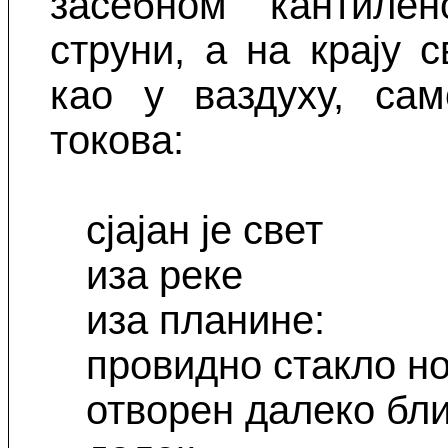
засебном кантилен
струни, а на крају 
као у ваздуху, са
токова:
сјајан је свет
иза реке
иза планине:
провидно стакло н
отворен далеко бл