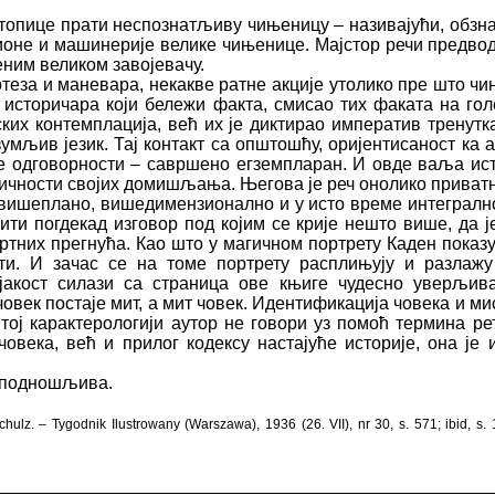
стопице прати неспознатљиву чињеницу – називајући, обзн
стионе и машинерије велике чињенице. Мајстор речи предв
еним великом завојевачу.
теза и маневара, некакве ратне акције утолико пре што чин
г историчара који бележи факта, смисао тих факата на г
их контемплација, већ их је диктирао императив тренутк
азумљив језик. Тај контакт са општошћу, оријентисаност ка
е одговорности – савршено егземпларан. И овде ваља иста
ичности својих домишљања. Његова је реч онолико приватн
е вишеплано, вишедимензионално и у исто време интегрално
ти погдекад изговор под којим се крије нешто више, да је
тних прегнућа. Као што у магичном портрету Каден показуј
сти. И зачас се на томе портрету расплињују и разлаж
акост силази са страница ове књиге чудесно уверљива
човек постаје мит, а мит човек. Идентификација човека и м
 тој карактерологији аутор не говори уз помоћ термина р
човека, већ и прилог кодексу настајуће историје, она је
 неподношљива.
lz. – Tygodnik Ilustrowany (Warszawa), 1936 (26. VII), nr 30, s. 571; ibid, s.