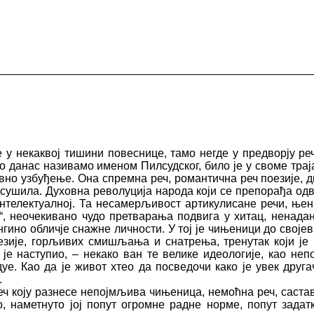
е у некаквој тишини повеснице, тамо негде у предворју ре
то данас називамо именом Пилсудског, било је у своме трај
ативно узбуђење. Она спремна реч, романтична реч поезије, 
ресушила. Духовна револуција народа који се препорађа о
иинтелектуалној. Та несамерљивост артикулисане речи, ње
, неочекивано чудо претварања подвига у хитац, ненадана
нгино обличје снажне личности. У тој је чињеници до своје
оезије, горљивих смишљања и снатрења, тренутак који је 
 је наступио, – некако ван те велике идеологије, као неп
. Као да је живот хтео да посведочи како је увек другач
.
 Реч коју разнесе непојмљива чињеница, немоћна реч, саст
но, наметнуто јој попут огромне радне норме, попут зада