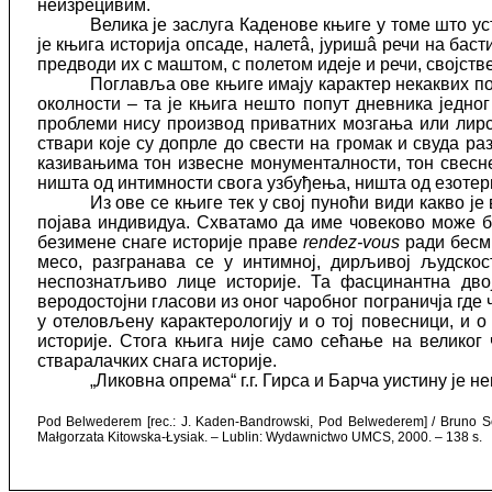
неизрецивим.
Велика је заслуга Каденове књиге у томе што у
је књига историја опсаде, налетâ, јуришâ речи на ба
предводи их с маштом, с полетом идеје и речи, својств
Поглавља ове књиге имају карактер некаквих по
околности – та је књига нешто попут дневника једно
проблеми нису производ приватних мозгања или лирск
ствари које су допрле до свести на громак и свуда р
казивањима тон извесне монументалности, тон свесн
ништа од интимности свога узбуђења, ништа од езотер
Из ове се књиге тек у свој пуноћи види какво ј
појава индивидуа. Схватамо да име човеково може би
безимене снаге историје праве
rendez-vous
ради бесмр
месо, разгранава се у интимној, дирљивој људско
неспознатљиво лице историје. Та фасцинантна двој
веродостојни гласови из оног чаробног пограничја где 
у отеловљену карактерологију и о тој повесници, и о
историје. Стога књига није само сећање на великог 
стваралачких снага историје.
„Ликовна опрема“ г.г. Гирса и Барча уистину је
Pod Belwederem [rec.: J. Kaden-Bandrowski, Pod Belwederem] / Bruno Schu
Małgorzata Kitowska-Łysiak. – Lublin: Wydawnictwo UMCS, 2000.
–
138 s.