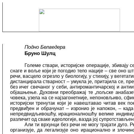
Подно Белведера
Бруно Шулц
Големе ствари, историјске операције, збивају с
снаге и воље који је погодио тело нације – све оно ш
речи, васцело огрезло у биологију, у стихију, у вегет
дистанцирала стварност – умукла је, притајила се, п
без ичег свечаног у себи, антиромантичарској и ант
објашњење. Духовни преображај те „пољске анабазе“
човека, узела на се најзагонетније, непоновљиво, сфи
историјски тренутак који је навештавао читав век п
предвиђен и обрачунат – изронио је напокон, – када
непредвидљивошћу, ирационалношћу велике индивидуе
различит од сваке идеологије, вазда јој супротстављен
Али ти врхунци без речи не могу трајати дуго.
организује, да легализује оно ирационално и злочи