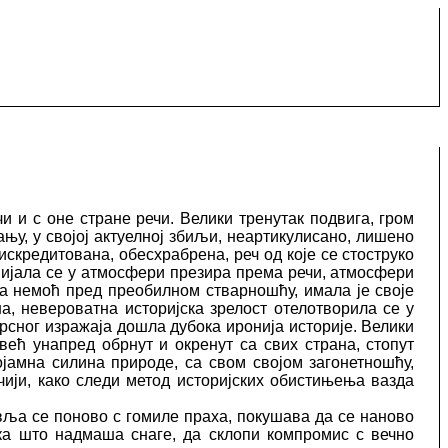
чи и с оне стране речи. Велики тренутак подвига, гром
ању, у својој актуелној збиљи, неартикулисано, лишено
дискредитована, обесхрабрена, реч од које се стоструко
двијала се у атмосфери презира према речи, атмосфери
на немоћ пред преобилном стварношћу, имала је своје
, невероватна историјска зрелост отелотворила се у
врсног изражаја дошла дубока иронија историје. Велики
већ унапред обрнут и окренут са свих страна, стопут
ојамна силина природе, са свом својом загонетношћу,
ији, како следи метод историјских обистињења вазда
авља се поново с гомиле праха, покушава да се наново
тка што надмаша снаге, да склопи компромис с вечно