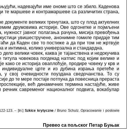
ањујући, надевајући име ономе што се збило. Каденова
оди те маршеве и контрамаршеве са различитих страна,
е документе великих тренутака, што су плод актуелних
олемим друмовима историје. Ове одгонетке и појмљени
а, нужност јавног полагања рачуна, мисија превођења
 акустици увишестручене, анонимне гомиле придаје тим
ћи да Каден све то постиже а да при том не жртвује
а и интимна, колико универзална и стандардна.
 дело велики човек, каква је тајанствена и недокучива
 титула човекова погдекад натпис под којим велике и
е како се историја оваплоћује, продире човеку у крв и
у индивидуалне црте и из дубина израња претеће и
, у свој очевидности поуздана сведочанства. То су
исије до те мере постаје потпуна да повесница прераста
етроспекције, већ динамичних термина настајуће, живе
 и речник савременог националног подвига, вокабулар
 122-123. –
[In:]
Szkice krytyczne
/ Bruno Schulz. Opracowanie i posłowie
Превео са пољског Петар Буњак